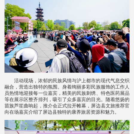
活动现场，浓郁的民族风情与沪上都市的现代气息交织
融合，营造出独特的氛围。身着绚丽多彩民族服饰的工作人
员热情地迎接每一位嘉宾，精美的民族刺绣、特色医药展品
等在展示区整齐排列，吸引了众多嘉宾的目光。随着悠扬的
苗族芦笙曲响起，推介会正式拉开帷幕，屏边县文旅推荐官
向在场嘉宾介绍了屏边县独特的康养旅居资源和魅力。