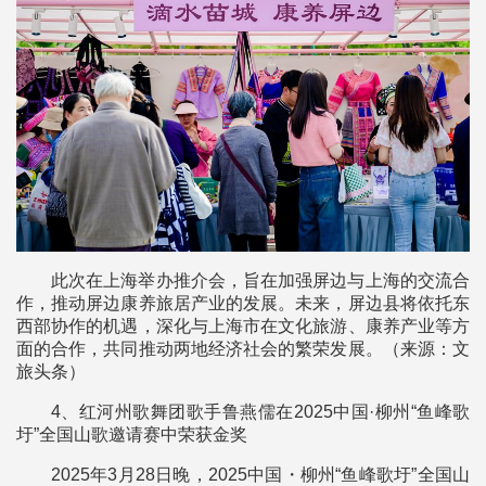
此次在上海举办推介会，旨在加强屏边与上海的交流合
作，推动屏边康养旅居产业的发展。未来，屏边县将依托东
西部协作的机遇，深化与上海市在文化旅游、康养产业等方
面的合作，共同推动两地经济社会的繁荣发展。（来源：文
旅头条）
4、红河州歌舞团歌手鲁燕儒在2025中国·柳州“鱼峰歌
圩”全国山歌邀请赛中荣获金奖
2025年3月28日晚，2025中国・柳州“鱼峰歌圩”全国山