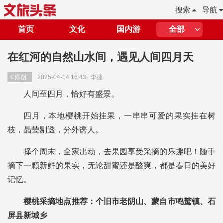
搜索
导航
首页
文化
国内游
全部
在红河的自然山水间，遇见人间四月天
©原创
2025-04-14 16:43
李捷
人间至四月，恰好有盛景。
四月，本地樱桃开始挂果，一串串可爱的果实挂在树
枝，晶莹剔透，分外诱人。
择个周末，全家出动，去果园享受采摘的乐趣吧！随手
摘下一颗新鲜的果实，无论甜蜜还是酸爽，都是春日的美好
记忆。
樱桃采摘地点推荐：个旧市老阴山、蒙自市鸣鹫镇、石
屏县新城乡