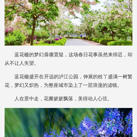
蓝花楹的梦幻毋庸置疑，
这场春日花事虽然来得迟，
却
从不让人失望。
蓝花楹盛开在开远的泸江公园，伸展的枝丫盛满一树繁
花，梦幻又炽热，为整座城市染上了一层浪漫的滤镜。
人在景中走，花瓣簌簌飘落，美得动人心弦。