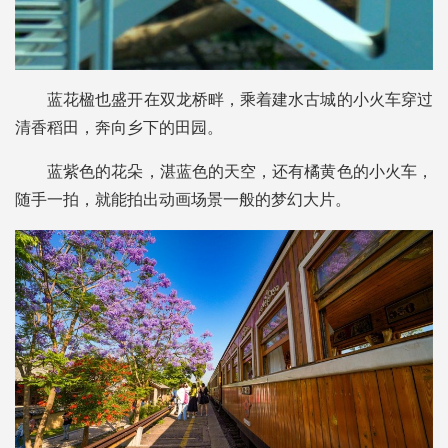
蓝花楹也盛开在双龙桥畔，乘着建水古城的小火车
穿过
清香稻田，
奔向乡下的田园。
蓝紫色的花朵
，湛蓝色的天空，
还有橘黄色的小火车，
随手一拍，就能拍出
动画场景一般的梦幻大片。