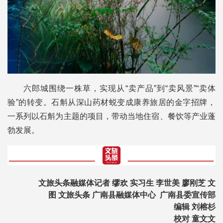
六郎城围绕一株草，实现从“卖产品”到“卖风景”“卖体
验”的转变。石斛从深山药材蜕变成康养旅居的金字招牌，
一系列以石斛为主题的项目，带动当地住宿、餐饮等产业蓬
勃发展。
文旅头条融媒体记者 缪欢 实习生 李世美 廖刚芝 文
图 文旅头条
广南县融媒体中心 广南县委宣传部
编辑 刘榕杉
校对 童文文