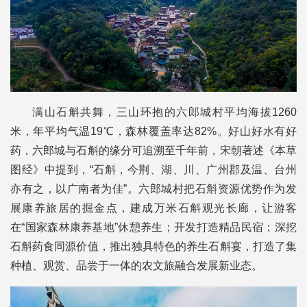
满山石斛共舞，三山环抱的六郎城村平均海拔1260
米，年平均气温19℃，森林覆盖率达82%。好山好水有好
药，六郎城与石斛的缘分可追溯至千年前，宋朝著述《本草
图经》中提到，“石斛，今荆、湖、川、广州郡及温、台州
亦有之，以广南者为佳”。六郎城村把石斛资源优势作为发
展康养旅居的掘金点，建成万米石斛观光长廊，让游客
在“国家森林康养基地”休憩养生；开发打造精品民宿；深挖
石斛药食同源价值，推出独具特色的养生石斛宴，打造了集
种植、观赏、品尝于一体的农文旅融合发展新业态。