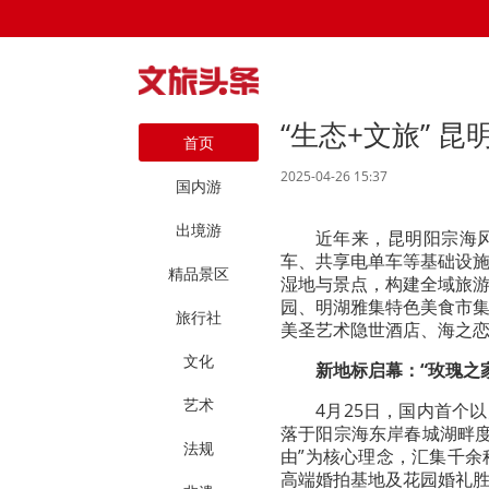
“生态+文旅” 
首页
2025-04-26 15:37
国内游
出境游
近年来，昆明阳宗海
车、共享电单车等基础设
精品景区
湿地与景点，构建全域旅
园、明湖雅集特色美食市
旅行社
美圣艺术隐世酒店、海之
文化
新地标启幕：“玫瑰之
艺术
4月25日，国内首个
落于阳宗海东岸春城湖畔度
法规
由”为核心理念，汇集千
高端婚拍基地及花园婚礼