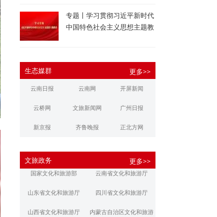
专题丨学习贯彻习近平新时代
中国特色社会主义思想主题教
育
生态媒群
更多>>
云南日报
云南网
开屏新闻
云桥网
文旅新闻网
广州日报
新京报
齐鲁晚报
正北方网
大河报
扬子晚报
华商报
文旅政务
更多>>
江南都市报
新安晚报
潇湘晨报
国家文化和旅游部
云南省文化和旅游厅
文旅丽江
文旅楚雄
大理文旅
山东省文化和旅游厅
四川省文化和旅游厅
山西省文化和旅游厅
内蒙古自治区文化和旅游