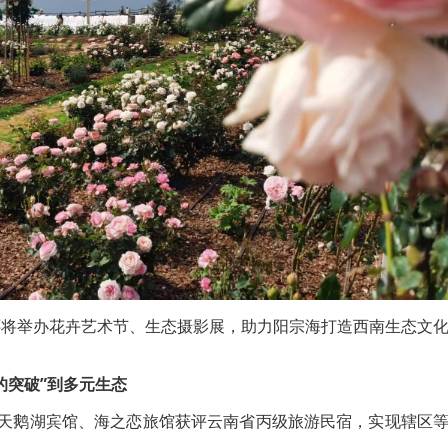
还将举办花卉艺术节、生态摄影展，助力阳宗海打造西南生态文
的突破”到多元生态
也天鹅湖宾馆、海之恋旅馆获评云南省丙级旅游民宿，实现辖区