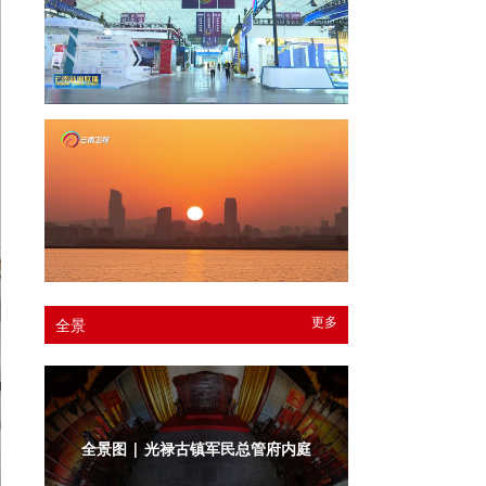
更多
全景
全景图 | 光禄古镇军民总管府衙门