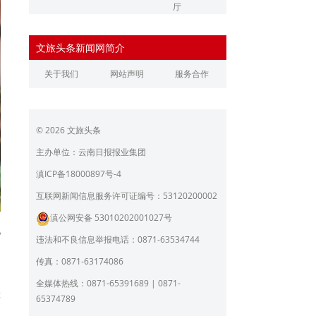
厅
辽宁省文化和旅游厅
江苏省文化和旅游厅
文旅头条新闻网简介
浙江省文化和旅游厅
安徽省文化和旅游厅
关于我们
网站声明
服务合作
江西省文化和旅游厅
河南省文化和旅游厅
湖北省文化和旅游厅
湖南省文化和旅游厅
© 2026 文旅头条
广东省文化和旅游厅
广西壮族自治区文化和旅
游厅
主办单位：云南日报报业集团
海南省旅游和文化广电体
贵州省文化和旅游厅
滇ICP备18000897号-4
育厅
陕西省文化和旅游厅
甘肃省文化和旅游厅
互联网新闻信息服务许可证编号：53120200002
滇公网安备 53010202001027号
青海省文化和旅游厅
宁夏回族自治区文化和旅
化
游厅
违法和不良信息举报电话：0871-63534744
北京市文旅局
上海市文化和旅游局
传真：0871-63174086
重庆市文化和旅游发展委
全媒体热线：0871-65391689 | 0871-
员会
等
65374789