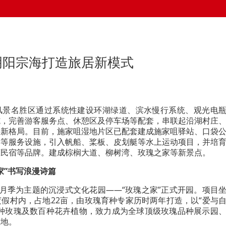
昆明阳宗海打造旅居新模式
风景名胜区通过系统性建设环湖绿道、滨水慢行系统、观光电
施，完善游客服务点、休憩区及停车场等配套，串联起沿湖村庄
游新格局。目前，施家咀湿地片区已配套建成施家咀驿站、口袋
集等服务设施，引入帆船、桨板、皮划艇等水上运动项目，并培
恋民宿等品牌。建成棕榈大道、柳树湾、玫瑰之家等新景点。
家”书写浪漫诗篇
以月季为主题的沉浸式文化花园——“玫瑰之家”正式开园。项目
假村内，占地22亩，由玫瑰育种专家历时两年打造，以“爱与
余种玫瑰及数百种花卉植物，致力成为全球顶级玫瑰品种展示园
胜地。