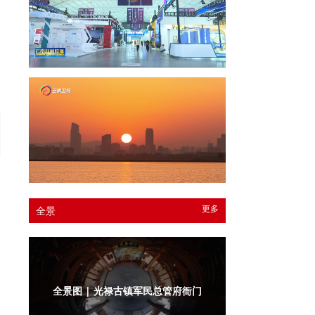
更多
全景
全景图 | 光禄古镇军民总管府衙门