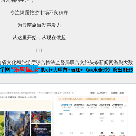
叫云南的生活”。
专注揭露旅游市场不良秩序
为云南旅游发声发力
从这里开始，从现在做起
↓↓↓
，云南省文化和旅游厅综合执法监督局联合文旅头条新闻网游舆大数
行网
“乐狗国旅
”
昆明+大理市+丽江+《丽水金沙》演出6日5