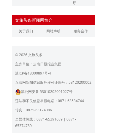
厅
辽宁省文化和旅游厅
江苏省文化和旅游厅
文旅头条新闻网简介
浙江省文化和旅游厅
安徽省文化和旅游厅
关于我们
网站声明
服务合作
江西省文化和旅游厅
河南省文化和旅游厅
湖北省文化和旅游厅
湖南省文化和旅游厅
© 2026 文旅头条
广东省文化和旅游厅
广西壮族自治区文化和旅
游厅
主办单位：云南日报报业集团
海南省旅游和文化广电体
贵州省文化和旅游厅
滇ICP备18000897号-4
育厅
陕西省文化和旅游厅
甘肃省文化和旅游厅
互联网新闻信息服务许可证编号：53120200002
滇公网安备 53010202001027号
青海省文化和旅游厅
宁夏回族自治区文化和旅
游厅
违法和不良信息举报电话：0871-63534744
北京市文旅局
上海市文化和旅游局
传真：0871-63174086
重庆市文化和旅游发展委
全媒体热线：0871-65391689 | 0871-
员会
65374789