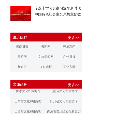
专题丨学习贯彻习近平新时代
中国特色社会主义思想主题教
育
生态媒群
更多>>
云南日报
云南网
开屏新闻
云桥网
文旅新闻网
广州日报
新京报
齐鲁晚报
正北方网
大河报
扬子晚报
华商报
文旅政务
更多>>
江南都市报
新安晚报
潇湘晨报
国家文化和旅游部
云南省文化和旅游厅
文旅丽江
文旅楚雄
大理文旅
山东省文化和旅游厅
四川省文化和旅游厅
山西省文化和旅游厅
内蒙古自治区文化和旅游