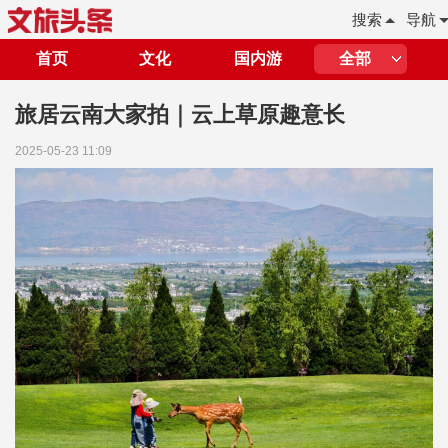
搜索
导航
首页
文化
国内游
全部
旅居云南大家拍｜云上草原趣意长
2025-05-23 11:09