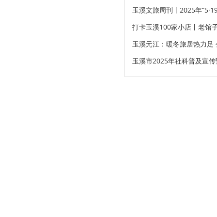
玉溪文旅周刊丨2025年“5
打卡玉溪100家小店丨老馆
玉溪元江：暖冬旅居热力足 
玉溪市2025年社科普及宣