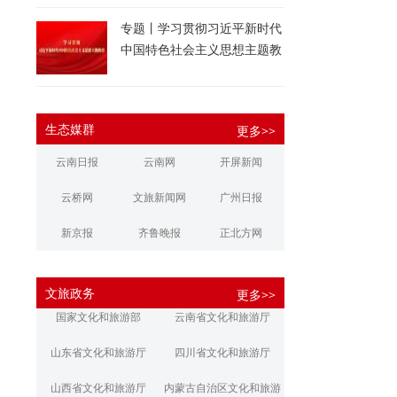
专题丨学习贯彻习近平新时代
中国特色社会主义思想主题教
育
生态媒群
更多>>
云南日报
云南网
开屏新闻
云桥网
文旅新闻网
广州日报
新京报
齐鲁晚报
正北方网
大河报
扬子晚报
华商报
文旅政务
更多>>
江南都市报
新安晚报
潇湘晨报
国家文化和旅游部
云南省文化和旅游厅
文旅丽江
文旅楚雄
大理文旅
山东省文化和旅游厅
四川省文化和旅游厅
山西省文化和旅游厅
内蒙古自治区文化和旅游