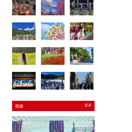
。
野
地
参
明
吸
导
定
合
全
更多
视频
。