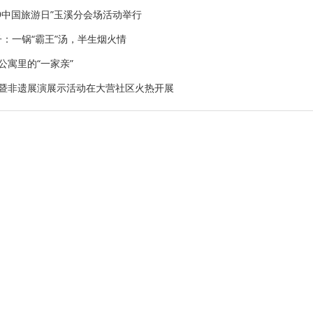
·19中国旅游日”玉溪分会场活动举行
子：一锅“霸王”汤，半生烟火情
公寓里的“一家亲”
传暨非遗展演展示活动在大营社区火热开展