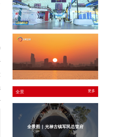
区
局
杉
文
元
更多
全景
女
全景图 | 光禄古镇军民总管府