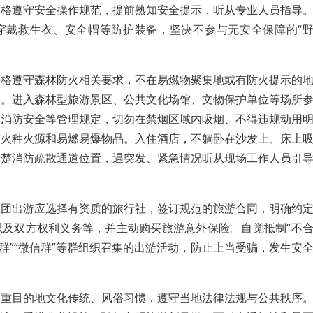
严格遵守安全操作规范，提前熟知安全提示，听从专业人员指导
穿戴救生衣、安全帽等防护装备，坚决不参与无安全保障的“
严格遵守森林防火相关要求，不在易燃物聚集地或有防火提示的
火。进入森林型旅游景区、公共文化场馆、文物保护单位等场所
、消防安全等管理规定，切勿在禁烟区域内吸烟、不得违规动用
带火种火源和易燃易爆物品。入住酒店，不躺卧在沙发上、床上
清楚消防疏散通道位置，遇突发、紧急情况听从现场工作人员引
跟团出游应选择有资质的旅行社，签订规范的旅游合同，明确约
以及双方权利义务等，并主动购买旅游意外保险。自觉抵制“不
外群”“微信群”等群组织召集的出游活动，防止上当受骗，发生安
尊重目的地文化传统、风俗习惯，遵守当地法律法规与公共秩序