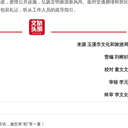
古迹，爱惜公共设施，弘扬文明旅游新风尚。面对交通拥堵和景
要包容礼让，听从工作人员的疏导指引。
来源 玉溪市文化和旅游
责编 刘榕
校对 童文
审核 李
终审 李文
动，邀您来“粽”享一夏！