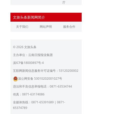
厅
辽宁省文化和旅游厅
江苏省文化和旅游厅
文旅头条新闻网简介
浙江省文化和旅游厅
安徽省文化和旅游厅
关于我们
网站声明
服务合作
江西省文化和旅游厅
河南省文化和旅游厅
湖北省文化和旅游厅
湖南省文化和旅游厅
© 2026 文旅头条
广东省文化和旅游厅
广西壮族自治区文化和旅
游厅
主办单位：云南日报报业集团
海南省旅游和文化广电体
贵州省文化和旅游厅
滇ICP备18000897号-4
育厅
陕西省文化和旅游厅
甘肃省文化和旅游厅
互联网新闻信息服务许可证编号：53120200002
滇公网安备 53010202001027号
青海省文化和旅游厅
宁夏回族自治区文化和旅
游厅
违法和不良信息举报电话：0871-63534744
北京市文旅局
上海市文化和旅游局
传真：0871-63174086
重庆市文化和旅游发展委
全媒体热线：0871-65391689 | 0871-
员会
65374789