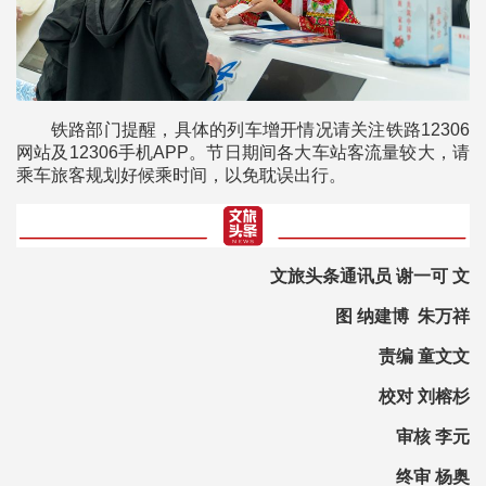
铁路部门提醒，具体的列车增开情况请关注铁路12306
网站及12306手机APP。节日期间各大车站客流量较大，请
乘车旅客规划好候乘时间，以免耽误出行。
文旅头条通讯员 谢一可 文
图 纳建博 朱万祥
责编 童文文
校对 刘榕杉
审核 李元
终审 杨奥