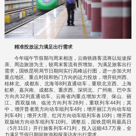
精准投放运力满足出行需求
今年端午节假期与周末相连，云南铁路客流将以短途探
亲、周边旅游为主，较周末客流有所增加。为满足旅客出行
需求，国铁昆明局节日期间实行高峰运行图，进一步加大对
重点地区、重点时段和热门方向的运力投放，增开杭州西、
桂林北、成都东、北海等8列直通动车，重联北京西、上海
虹桥、嘉兴南、成都东、重庆西、深圳北、广州南、巴中东
方向共32列直通动车。云南省内重点增加大理、保山、丽
江、西双版纳、临沧方向列车28列，重联列车44列；其
中，增开普者黑方向动车组列车4列；增开丽江方向动车组
列车4列；增开大理、红河方向动车组列车各10列；增开西
双版纳方向动车组列车10列。调整后，国铁昆明局最高日
（5月31日）开行旅客列车471列，投入运能43.7万座，全
力满足节假日期间旅游和探亲访友出行需求。