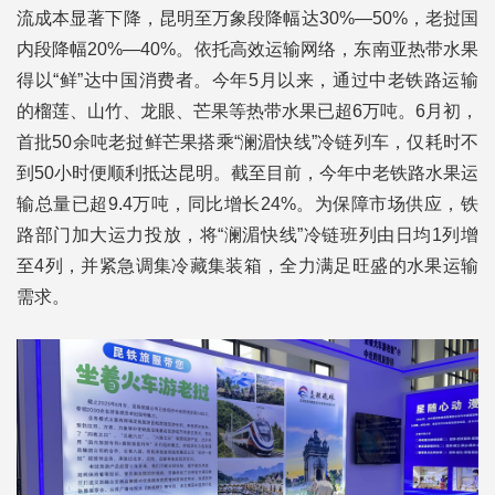
流成本显著下降，昆明至万象段降幅达30%—50%，老挝国
内段降幅20%—40%。依托高效运输网络，东南亚热带水果
得以“鲜”达中国消费者。今年5月以来，通过中老铁路运输
的榴莲、山竹、龙眼、芒果等热带水果已超6万吨。6月初，
首批50余吨老挝鲜芒果搭乘“澜湄快线”冷链列车，仅耗时不
到50小时便顺利抵达昆明。截至目前，今年中老铁路水果运
输总量已超9.4万吨，同比增长24%。为保障市场供应，铁
路部门加大运力投放，将“澜湄快线”冷链班列由日均1列增
至4列，并紧急调集冷藏集装箱，全力满足旺盛的水果运输
需求。