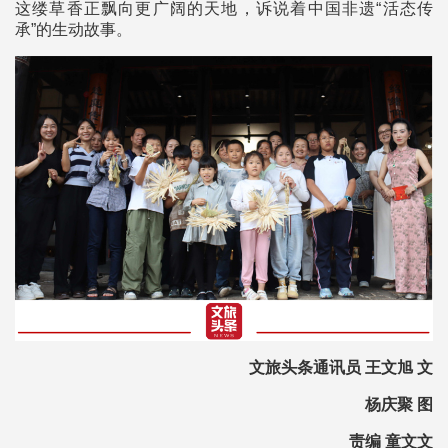
这缕草香正飘向更广阔的天地，诉说着中国非遗“活态传
承”的生动故事。
文旅头条通讯员 王文旭 文
杨庆聚 图
责编 童文文