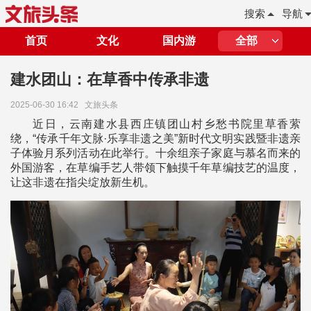
搜索
导航
首页
文化
国内游
全部
建水团山：在草香中传承非遗
2025-06-30 16:42
文旅头条
近日，云南建水县西庄镇团山村乡愁书院里草香萦
绕，“传承千年文脉·乐享非遗之美”新时代文明实践暨非遗亲
子体验月系列活动在此举行。十余组亲子家庭与慕名而来的
外国游客，在草编手艺人带领下触摸千年草编技艺的温度，
让这非遗在指尖绽放新生机。