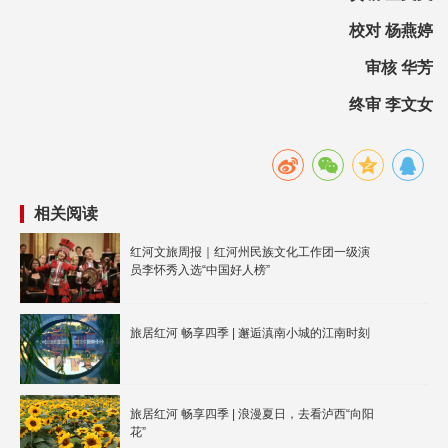
校对 杨燕婷
审核 华芳
终审 李文女
相关阅读
红河文旅周报｜红河州民族文化工作团一级演
员李怀秀入选“中国好人榜”
旅居红河 畅享四季 | 邂逅滇南小城的江南时刻
旅居红河 畅享四季 | 浪漫夏日，去看泸西“向阳
花”