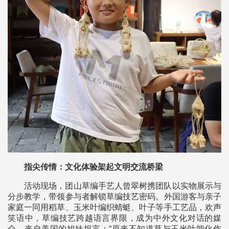
指尖传情：文化体验架起文明交流桥梁
活动现场，团山草编手艺人曾翠树携团队以实物展示与
分步教学，带领参与者解锁草编技艺密码。外国游客与亲子
家庭一同用稻草、玉米叶编织蜻蜓、叶子等手工艺品，欢声
笑语中，草编技艺跨越语言界限，成为中外文化对话的媒
介。来自美国的姐妹坦言：“原来不知道草与玉米叶能化作