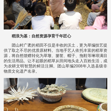
稻浪为基：自然资源孕育千年匠心
团山村广袤的稻田不仅是丰收的沃土，更为草编技艺提
供了取之不尽的优质原材料。当地手艺人依托丰富的稻草资
源，将自然馈赠转化为草墩、篓筐、帽子、拖鞋等琳琅满目
的生活用品。让不起眼的稻草从田间地头走入百姓生活，成
为农耕文明智慧的鲜活注脚。团山草编2008年入选县级非
物质文化遗产名录。