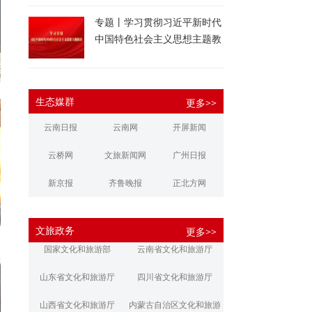
专题丨学习贯彻习近平新时代
中国特色社会主义思想主题教
育
生态媒群
更多>>
云南日报
云南网
开屏新闻
云桥网
文旅新闻网
广州日报
新京报
齐鲁晚报
正北方网
大河报
扬子晚报
华商报
文旅政务
更多>>
江南都市报
新安晚报
潇湘晨报
国家文化和旅游部
云南省文化和旅游厅
文旅丽江
文旅楚雄
大理文旅
山东省文化和旅游厅
四川省文化和旅游厅
山西省文化和旅游厅
内蒙古自治区文化和旅游