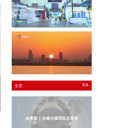
更多
全景
全景图 | 光禄古镇军民总管府
游
印