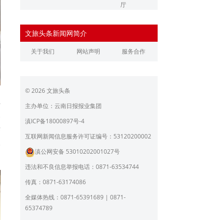
厅
辽宁省文化和旅游厅
江苏省文化和旅游厅
文旅头条新闻网简介
浙江省文化和旅游厅
安徽省文化和旅游厅
关于我们
网站声明
服务合作
江西省文化和旅游厅
河南省文化和旅游厅
湖北省文化和旅游厅
湖南省文化和旅游厅
© 2026 文旅头条
广东省文化和旅游厅
广西壮族自治区文化和旅
益
游厅
主办单位：云南日报报业集团
及
海南省旅游和文化广电体
贵州省文化和旅游厅
滇ICP备18000897号-4
育厅
来
陕西省文化和旅游厅
甘肃省文化和旅游厅
互联网新闻信息服务许可证编号：53120200002
入
滇公网安备 53010202001027号
青海省文化和旅游厅
宁夏回族自治区文化和旅
游厅
违法和不良信息举报电话：0871-63534744
北京市文旅局
上海市文化和旅游局
传真：0871-63174086
重庆市文化和旅游发展委
全媒体热线：0871-65391689 | 0871-
员会
65374789