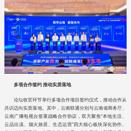
多项合作签约 推动实质落地
论坛收官环节举行多项合作项目签约仪式，推动合作从
共识迈向实质落地。其中，云南联通分别与云南省商务厅、
云南广播电视台签署战略合作协议，双方聚焦“本地生活、
云品出滇、烟火旅居、生态运营”四大核心板块深化协作。