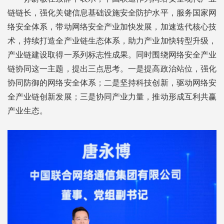
链链长，强化关键信息基础设施安全防护水平，服务国家网
络安全体系，带动网络安全产业加快发展，加速迭代核心技
术，持续打造全产业链生态体系，助力产业加快转型升级，
产业链建设取得一系列标志性成果。同时围绕网络安全产业
链协同这一主题，提出三点思考。一是提高政治站位，强化
协同防御的网络安全体系；二是坚持科技创新，驱动网络安
全产业链创新发展；三是协同产业力量，推动形成互利共赢
产业生态。