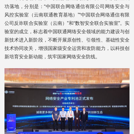
功落地，分别是：“中国联合网络通信有限公司网络安全与
风控实验室（云南联通教育基地）”“中国联合网络通信有限
公司反诈联合实验室（云南）”和“数智安全联合实验室”。实
验室的成立，标志着中国联通网络安全领域的能力建设与创
新技术进入新阶段，不断开展原创性、引领性、基础性安全
技术协同攻关，增强国家级安全运营和攻防能力，以科技创
新培育安全新动能，筑牢国家网络安全防线。