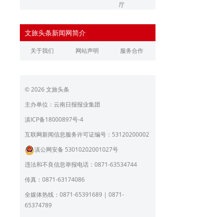
厅
辽宁省文化和旅游厅
江苏省文化和旅游厅
文旅头条新闻网简介
浙江省文化和旅游厅
安徽省文化和旅游厅
关于我们
网站声明
服务合作
江西省文化和旅游厅
河南省文化和旅游厅
湖北省文化和旅游厅
湖南省文化和旅游厅
© 2026 文旅头条
广东省文化和旅游厅
广西壮族自治区文化和旅
游厅
主办单位：云南日报报业集团
海南省旅游和文化广电体
贵州省文化和旅游厅
滇ICP备18000897号-4
育厅
陕西省文化和旅游厅
甘肃省文化和旅游厅
互联网新闻信息服务许可证编号：53120200002
滇公网安备 53010202001027号
青海省文化和旅游厅
宁夏回族自治区文化和旅
游厅
违法和不良信息举报电话：0871-63534744
北京市文旅局
上海市文化和旅游局
传真：0871-63174086
重庆市文化和旅游发展委
全媒体热线：0871-65391689 | 0871-
员会
65374789