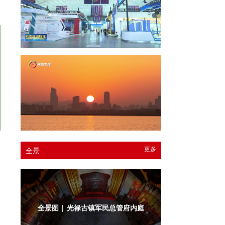
更多
全景
全景图 | 光禄古镇军民总管府内庭