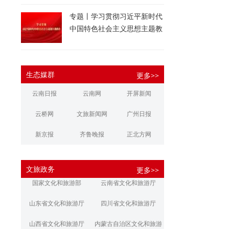
专题丨学习贯彻习近平新时代
中国特色社会主义思想主题教
育
生态媒群
更多>>
云南日报
云南网
开屏新闻
云桥网
文旅新闻网
广州日报
新京报
齐鲁晚报
正北方网
大河报
扬子晚报
华商报
文旅政务
更多>>
江南都市报
新安晚报
潇湘晨报
国家文化和旅游部
云南省文化和旅游厅
文旅丽江
文旅楚雄
大理文旅
山东省文化和旅游厅
四川省文化和旅游厅
山西省文化和旅游厅
内蒙古自治区文化和旅游