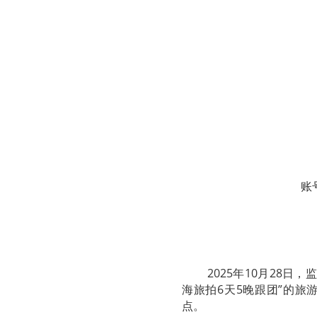
账
2025年10月28
海旅拍6天5晚跟团”的旅
点。