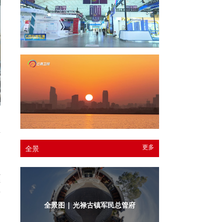
到
药
，
更多
全景
品
负
产
药
全景图 | 光禄古镇军民总管府内庭