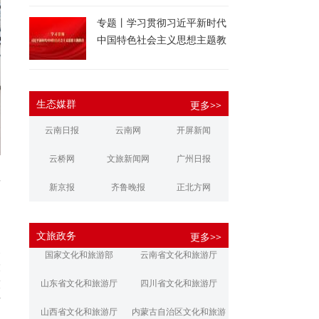
专题丨学习贯彻习近平新时代
中国特色社会主义思想主题教
育
生态媒群
更多>>
云南日报
云南网
开屏新闻
云桥网
文旅新闻网
广州日报
研
新京报
齐鲁晚报
正北方网
知
大河报
扬子晚报
华商报
文旅政务
更多>>
江南都市报
新安晚报
潇湘晨报
探
国家文化和旅游部
云南省文化和旅游厅
投
文旅丽江
文旅楚雄
大理文旅
技
山东省文化和旅游厅
四川省文化和旅游厅
方
山西省文化和旅游厅
内蒙古自治区文化和旅游
业