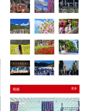
管
产
、
以
药
域
更多
视频