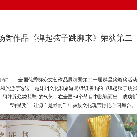
场舞作品《弹起弦子跳脚来》荣获第二
地情深”——全国优秀群众文艺作品展演暨第二十届群星奖颁奖活
化和旅游厅选送、楚雄州文化和旅游局组织演出的《弹起弦子跳
，阿妹跺烂绣花鞋”的气势，在全国34个节目中脱颖而出，成功
——“群星奖”，让源自楚雄的千年彝族文化瑰宝惊艳全国舞台。