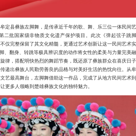
州牟定县彝族左脚舞，是传承近千年的歌、舞、乐三位一体民间
列入第二批国家级非物质文化遗产保护项目。此次《弹起弦子跳
，不仅完整保留了其文化精髓，更通过艺术创新让这一民间艺术
踢脚、翻身、转跳等极具辨识度的动作将女性的柔美与力量完美
扬旋律，搭配明快热烈的舞蹈节奏，既还原了彝族群众在喜庆日
更传递出彝族人民勤劳善良的品格与对美好生活的热忱向往。从
众文艺最高舞台，左脚舞借助这一作品，完成了从地方民间艺术
，让更多人领略到楚雄彝族文化的独特魅力。