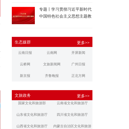
专题丨学习贯彻习近平新时代
中国特色社会主义思想主题教
育
艺
脚
实
生态媒群
更多>>
融
云南日报
云南网
开屏新闻
子
云桥网
文旅新闻网
广州日报
牟
到
新京报
齐鲁晚报
正北方网
大河报
扬子晚报
华商报
文旅政务
更多>>
江南都市报
新安晚报
潇湘晨报
国家文化和旅游部
云南省文化和旅游厅
文旅丽江
文旅楚雄
大理文旅
山东省文化和旅游厅
四川省文化和旅游厅
山西省文化和旅游厅
内蒙古自治区文化和旅游