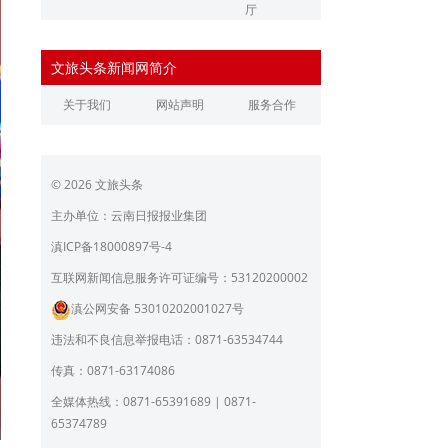
厅
辽宁省文化和旅游厅
江苏省文化和旅游厅
文旅头条新闻网简介
浙江省文化和旅游厅
安徽省文化和旅游厅
关于我们
网站声明
服务合作
江西省文化和旅游厅
河南省文化和旅游厅
湖北省文化和旅游厅
湖南省文化和旅游厅
© 2026 文旅头条
广东省文化和旅游厅
广西壮族自治区文化和旅
游厅
主办单位：云南日报报业集团
海南省旅游和文化广电体
贵州省文化和旅游厅
滇ICP备18000897号-4
育厅
陕西省文化和旅游厅
甘肃省文化和旅游厅
互联网新闻信息服务许可证编号：53120200002
滇公网安备 53010202001027号
青海省文化和旅游厅
宁夏回族自治区文化和旅
游厅
违法和不良信息举报电话：0871-63534744
北京市文旅局
上海市文化和旅游局
传真：0871-63174086
重庆市文化和旅游发展委
全媒体热线：0871-65391689 | 0871-
员会
65374789