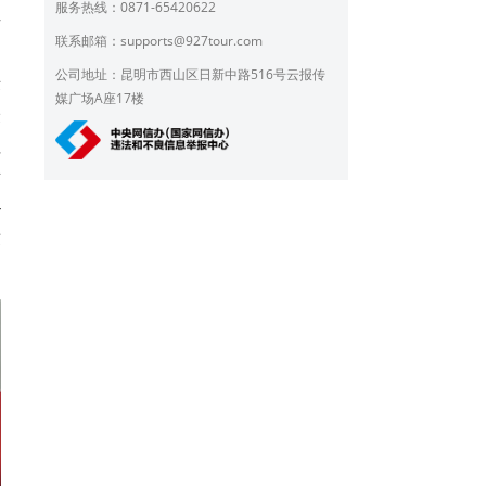
服务热线：0871-65420622
作
联系邮箱：
supports@927tour.com
门
公司地址：昆明市西山区日新中路516号云报传
术
媒广场A座17楼
最
社
斩
4
绩