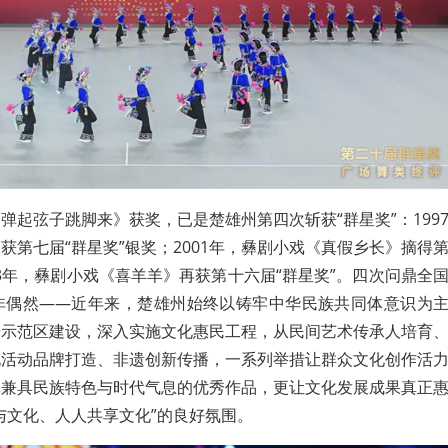
弹起弦子跳脚来》获奖，已是楚雄州第四次斩获“群星奖”：199
获第七届“群星奖”银奖；2001年，彝剧小戏《真假乡长》摘得
13年，彝剧小戏《喜羊羊》再获第十六届“群星奖”。四次问鼎全
非偶然——近年来，楚雄州始终以铸牢中华民族共同体意识为
步示范区建设，深入实施文化惠民工程，从民间艺术传承人培育
化活动品牌打造、非遗创新传播，一系列举措让群众文化创作活
批兼具民族特色与时代气息的优秀作品，更让文化发展成果真正
与文化、人人共享文化”的良好氛围。