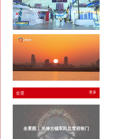
更多
全景
全景图 | 光禄古镇军民总管府衙门