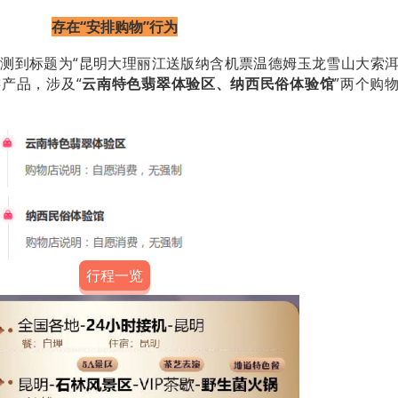
存在“安排购物”行为
日，监测到标题为“昆明大理丽江送版纳含机票温德姆玉龙雪山大索
游产品，涉及“
云南特色翡翠体验区、纳西民俗体验馆
”
两个购
行程一览