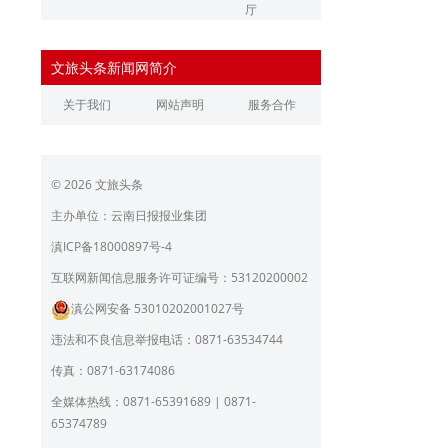
厅
辽宁省文化和旅游厅
江苏省文化和旅游厅
文旅头条新闻网简介
浙江省文化和旅游厅
安徽省文化和旅游厅
关于我们
网站声明
服务合作
江西省文化和旅游厅
河南省文化和旅游厅
湖北省文化和旅游厅
湖南省文化和旅游厅
© 2026 文旅头条
广东省文化和旅游厅
广西壮族自治区文化和旅
游厅
主办单位：云南日报报业集团
海南省旅游和文化广电体
贵州省文化和旅游厅
滇ICP备18000897号-4
育厅
陕西省文化和旅游厅
甘肃省文化和旅游厅
互联网新闻信息服务许可证编号：53120200002
滇公网安备 53010202001027号
青海省文化和旅游厅
宁夏回族自治区文化和旅
游厅
违法和不良信息举报电话：0871-63534744
北京市文旅局
上海市文化和旅游局
传真：0871-63174086
重庆市文化和旅游发展委
全媒体热线：0871-65391689 | 0871-
员会
65374789