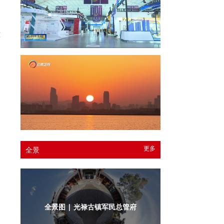
洱
物
更多
全景
全景图 | 光禄古镇军民总管府