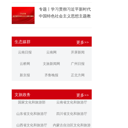
专题丨学习贯彻习近平新时代
中国特色社会主义思想主题教
育
生态媒群
更多>>
云南日报
云南网
开屏新闻
云桥网
文旅新闻网
广州日报
新京报
齐鲁晚报
正北方网
大河报
扬子晚报
华商报
文旅政务
更多>>
江南都市报
新安晚报
潇湘晨报
国家文化和旅游部
云南省文化和旅游厅
文旅丽江
文旅楚雄
大理文旅
山东省文化和旅游厅
四川省文化和旅游厅
山西省文化和旅游厅
内蒙古自治区文化和旅游