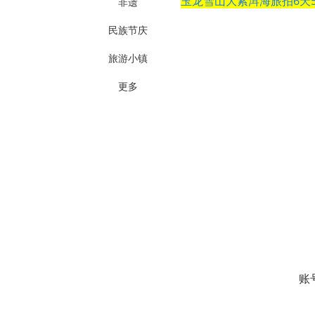
玉龙雪山大索洱海旅拍6天
非遗
民族节庆
旅游小镇
更多
账