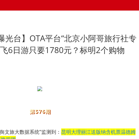
曝光台】OTA平台“北京小阿哥旅行社专
飞6日游只要1780元？标明2个购物
第576期
“游舆文旅大数据系统”监测到：
昆明大理丽江送版纳含机票温德姆