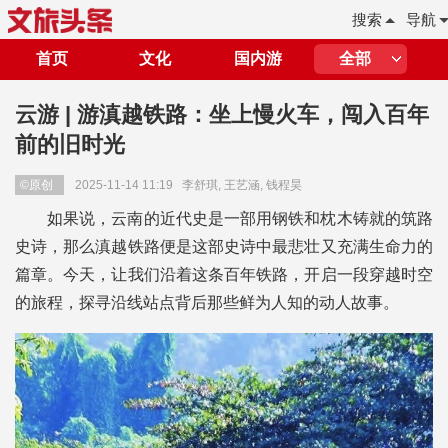
搜索
导航
首页
文化
国内游
全部
云游 | 游滇越铁路：坐上慢火车，闯入百年
前的旧时光
©原创
2025-11-14 11:19
李舒琪, 王艺涵, 钱程昊
如果说，云南的近代史是一部用钢铁和枕木铸就的筑路
史诗，那么滇越铁路便是这部史诗中最悲壮又充满生命力的
篇章。今天，让我们沿着这条百年铁路，开启一段穿越时空
的旅程，探寻沿线站点背后那些鲜为人知的动人故事。