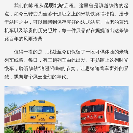
我们的旅程从
昆明北站
启程。这里曾是滇越铁路的起
点，如今已转变为坐落于遗址之上的米轨铁路博物馆。漫步
于站区之中，可以目睹到保存完好的法式站房、古老的蒸汽
机车以及珍贵的历史照片，每一件展品都在娓娓道出这条铁
路百年的风雨沧桑。
值得一提的是，此处至今仍保留了一段可供体验的米轨
列车线路。每日，有三趟列车由此出发。不妨踏上这列时光
慢车，聆听铁轨“咯噔”作响的节奏，让思绪随着车窗外的景
致，飘向那个风云变幻的年代。