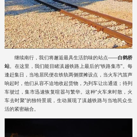
继续南行，我们将邂逅最具生活韵味的站点——
白鹤桥
站
。在这里，我们能目睹滇越铁路上最后的“铁路集市”。每
逢赶集日，当地居民便在铁轨两侧摆摊设点，当火车汽笛声
响起时，他们从容不迫地收起货物，为列车让出通道；待列
车驶过，集市迅速恢复喧嚣与繁华。这种“火车来时散，火
车去时聚”的独特景观，生动展现了滇越铁路与当地民众生
活的紧密融合。