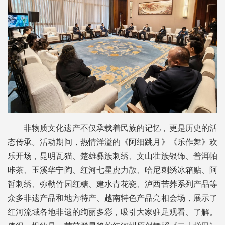
非物质文化遗产不仅承载着民族的记忆，更是历史的活
态传承。活动期间，热情洋溢的《阿细跳月》《乐作舞》欢
乐开场，昆明瓦猫、楚雄彝族刺绣、文山壮族银饰、普洱帕
咔茶、玉溪华宁陶、红河七星虎力散、哈尼刺绣冰箱贴、阿
哲刺绣、弥勒竹园红糖、建水青花瓷、泸西苦荞系列产品等
众多非遗产品和地方特产、越南特色产品亮相会场，展示了
红河流域各地非遗的绚丽多彩，吸引大家驻足观看、了解。