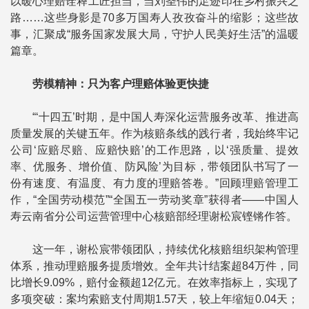
以暖心理赔诠释工匠担当，当刘圣伟的足迹印在乡村振兴之
路……这些身影是70多万国寿人孜孜奋斗的缩影；这些故
事，汇聚成“服务国家发展大局，守护人民美好生活”的温暖
篇章。
劳模精神：只为客户理赔体验更快捷
“‘十四五’时期，是中国人寿深化运营服务改革、推进高
质量发展的关键五年。作为核赔条线的践行者，我始终牢记
公司‘应赔尽赔、应赔快赔’的工作思路，以‘强质量、提效
率、优服务、增价值、防风险’为目标，带领团队书写了一
份有速度、有温度、有力度的理赔答卷。”回顾理赔管理工
作，“全国劳动模范”“全国五一劳动奖章”获得者——中国人
寿云南省分公司运营管理中心核赔部经理谢松宸铿锵作答。
这一年，谢松宸带领团队，持续优化核赔组织架构管理
体系，推动理赔服务提质增效。全年共计结案超84万件，同
比增长9.09%，赔付金额超12亿元。在效率指标上，实现了
多项突破：案均索赔支付周期1.57天，较上年缩短0.04天；