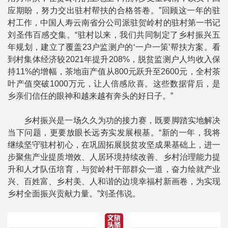
应期盼，努力交出驻村帮扶的合格答卷。”回顾这一年的驻
村工作，中国人寿云南省分公司派驻贺岭村的驻村第一书记
刘圣伟百感交集。“驻村以来，我们共同制定了乡村振兴五
年规划，建立了覆盖23户监测户的‘一户一策’帮扶方案。看
到村集体经济较2021年提升208%，脱贫监测户人均收入保
持11%的增幅，茶地亩产值从800元跃升至2600元，全村茶
叶产值突破1000万元，让人倍感欣喜。这些数据背后，是
乡亲们信任的眼神和越来越有奔头的好日子。”
乡村振兴是一场久久为功的接力赛，既要脚踏实地解决
当下问题，更要放眼长远夯实发展根基。“新的一年，我将
继续坚守驻村初心，在巩固拓展脱贫攻坚成果基础上，进一
步聚焦产业提质增效、人居环境持续改善、乡村治理能力提
升和人才队伍培育，与贺岭村干部群众一道，奋力绘就产业
兴、百姓富、乡村美、人和谐的边境幸福村新画卷，为实现
乡村全面振兴贡献力量。”刘圣伟说。