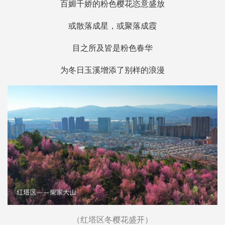
百媚千娇的粉色樱花恣意盛放
或散落成星，或聚落成霞
目之所及皆是粉色春华
为冬日玉溪增添了别样的浪漫
（红塔区冬樱花盛开）