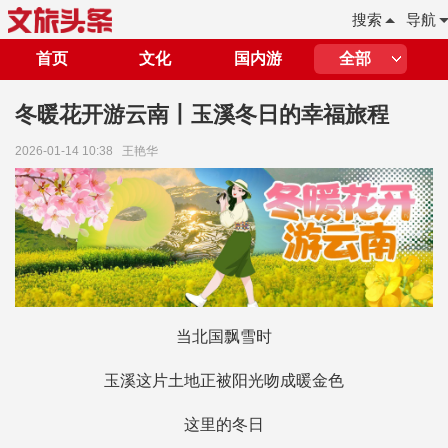
搜索
导航
首页
文化
国内游
全部
冬暖花开游云南丨玉溪冬日的幸福旅程
2026-01-14 10:38
王艳华
当北国飘雪时
玉溪这片土地正被阳光吻成暖金色
这里的冬日