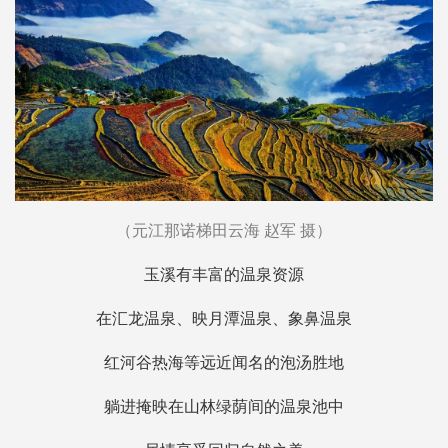
（元江那诺梯田云海 赵军 摄）
玉溪有丰富的温泉资源
在汇龙温泉、映月潭温泉、象鼻温泉
红河谷热海等远近闻名的泡汤胜地
躺进掩映在山林绿荫间的温泉池中