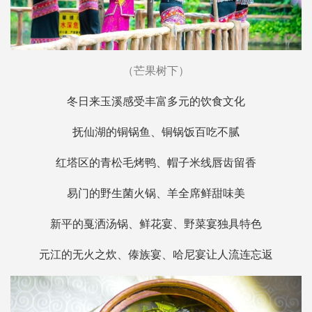
（芒果树下）
冬日来玉溪感受丰富多元的饮食文化
抚仙湖的铜锅鱼、铜锅饭百吃不腻
红塔区的青松毛烤鸭、帽子米线唇齿留香
易门的野生菌火锅、羊全席鲜甜味美
新平的戛洒汤锅、鲜花宴、野菜宴独具特色
元江的无火之炊、傣族宴、哈尼宴让人流连忘返