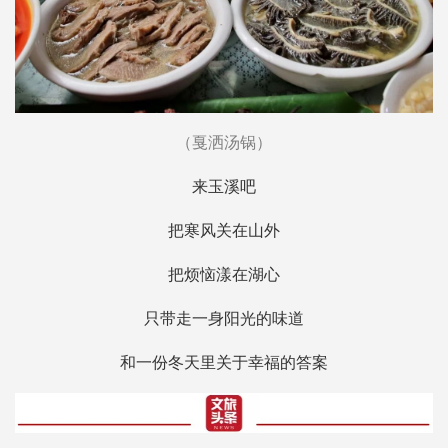
（戛洒汤锅）
来玉溪吧
把寒风关在山外
把烦恼漾在湖心
只带走一身阳光的味道
和一份冬天里关于幸福的答案