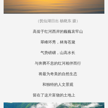
（抚仙湖日出 杨晓东 摄）
高耸于红河西岸的巍巍哀牢山
翠峰环秀，林海苍黛
气势磅礴，山高水长
与奔腾不息的红河相伴而行
将最为奇美的自然生态
和独特的人文景观
留在了这片富饶的土地上