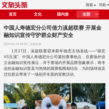
搜索
导航
首页
文化
国内游
全部
中国人寿德宏分公司借力滇超联赛 开展金
融知识宣传守护群众财产安全
2026-01-19 09:54
文旅头条
1月17日，滇超联赛迎来新年德宏主场首战——“德宏
VS玉溪”。中国人寿德宏分公司紧扣赛事热点，在赛场外设
立金融知识宣传展位，并于赛场内开展品牌形象展示，将专
业的金融知识普及与热情的观赛氛围相结合，为到场球迷及
过往群众带来了一场别开生面的宣教活动。