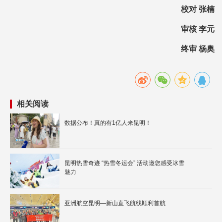
校对 张楠
审核 李元
终审 杨奥
相关阅读
数据公布！真的有1亿人来昆明！
昆明热雪奇迹 “热雪冬运会” 活动邀您感受冰雪
魅力
亚洲航空昆明—新山直飞航线顺利首航