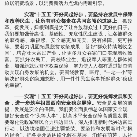
旅居消费场景，以消费新活力点燃内需新引擎。
——实现“十五五”开好局起好步，要坚持在发展中保障
和改善民生，让所有群众都走在共同富裕的道路上。
抓改
革、促发展，归根到底是为了让各族群众过上更好的日子。
我们要加强普惠性、基础性、兜底性民生建设，让各族群众
的获得感、幸福感、安全感更加充实、更有保障、更可持
续。要着力巩固拓展脱贫攻坚成果，答好“群众持续增收之
问”，培育壮大富民产业，让更多群众在家门口实现增收致
富。要抓好农民工、高校毕业生、退役军人等重点群体就
业，加强新就业群体权益保障，努力使人人都有通过勤奋劳
动实现自身发展的机会。要围绕教育、医疗、“一老一小”等
解决好群众的急难愁盼，用一件件民生实事托起群众“稳稳
的幸福”。
——实现“十五五”开好局起好步，要更好统筹发展和安
全，进一步筑牢祖国西南安全稳定屏障。
安全是发展的前
提，发展是安全的保障。我们要全面贯彻总体国家安全观，
抓好安全这个“头等大事”，以高水平安全保障高质量发展。
要深化党政军警民合力强边固防，深入推进新时代兴边富民
行动，以边境稳固促进边疆繁荣。要坚持和发展新时代“枫
桥经验”，把各类矛盾纠纷化解在基层、消解在萌芽，以社