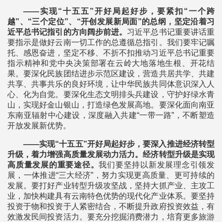
——实现“十五五”开好局起好步，要紧扣“一个跨
越”、“三个定位”、“开创发展新局面”的总纲，坚定沿着习
近平总书记指引的方向阔步前进。
习近平总书记重要讲话重
要指示是做好云南一切工作的总遵循总指引。我们要牢记嘱
托、感恩奋进，坚定不移、不折不扣推动习近平总书记重要
指示精神和党中央决策部署在云岭大地落地生根、开花结
果。要深化民族团结进步示范区建设，营造共居共学、共建
共享、共事共乐的良好环境，让中华民族共同体意识深入人
心、化为自觉。要深化生态文明排头兵建设，守护好绿水青
山，实现好金山银山，打造绿色发展高地。要深化面向南亚
东南亚辐射中心建设，深度融入共建“一带一路”，不断塑造
开放发展新优势。
——实现“十五五”开好局起好步，要深入推进经济转型
升级，着力增强高质量发展动力活力。经济转型升级是实现
高质量发展的重要途径。
我们要坚持以新发展理念引领发
展，一体推进“三大经济”，努力实现更高质量、更可持续的
发展。要打好产业转型升级攻坚战，坚持大抓产业、主攻工
业，加快构建具有云南特色优势的现代化产业体系。要坚持
投资于物和投资于人紧密结合，不断提升政府投资效益，有
效激发民间投资活力。要充分挖掘消费潜力，培育更多旅游