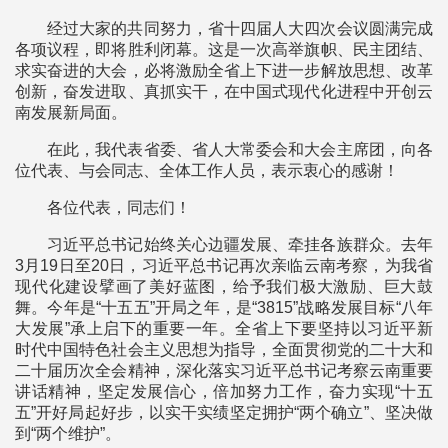
经过大家的共同努力，省十四届人大四次会议圆满完成
各项议程，即将胜利闭幕。这是一次高举旗帜、民主团结、
求实奋进的大会，必将激励全省上下进一步解放思想、改革
创新，奋发进取、真抓实干，在中国式现代化进程中开创云
南发展新局面。
在此，我代表省委、省人大常委会和大会主席团，向各
位代表、与会同志、全体工作人员，表示衷心的感谢！
各位代表，同志们！
习近平总书记始终关心边疆发展、牵挂各族群众。去年
3月19日至20日，习近平总书记再次亲临云南考察，为我省
现代化建设擘画了美好蓝图，给予我们极大激励、巨大鼓
舞。今年是“十五五”开局之年，是“3815”战略发展目标“八年
大发展”承上启下的重要一年。全省上下要坚持以习近平新
时代中国特色社会主义思想为指导，全面贯彻党的二十大和
二十届历次全会精神，深化落实习近平总书记考察云南重要
讲话精神，坚定发展信心，倍加努力工作，奋力实现“十五
五”开好局起好步，以实干实绩坚定拥护“两个确立”、坚决做
到“两个维护”。