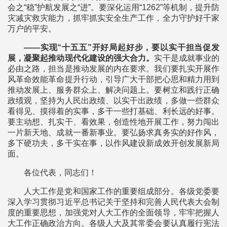
会之“稳”护航发展之“进”。要深化运用“1262”等机制，提升防
灾减灾救灾能力，抓牢抓实安全生产工作，全力守护好千家
万户的平安。
——实现“十五五”开好局起好步，要以实干担当促发
展，凝聚起推动现代化建设的强大合力。
实干是成就事业的
必由之路，担当是推动发展的内在要求。我们要扎实开展作
风革命效能革命提升行动，引导广大干部把心思和精力用到
推动发展上、服务群众上、解决问题上。要树立和践行正确
政绩观，坚持为人民出政绩、以实干出政绩，多做一些群众
看得见、摸得着的实事，多干一些打基础、利长远的好事。
要主动想、扎实干、看效果，创造性地开展工作，努力闯出
一片新天地、成就一番新事业。要弘扬求真务实的好作风，
多下硬功夫，多干实在事，以作风建设新成效开创发展新局
面。
各位代表，同志们！
人大工作是党和国家工作的重要组成部分。各级党委要
深入学习贯彻习近平总书记关于坚持和完善人民代表大会制
度的重要思想，加强党对人大工作的全面领导，牢牢把握人
大工作正确政治方向。各级人大及其常委会要认真履行宪法