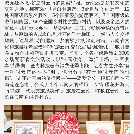
城无处不飞花”是对云南的真实写照。云南还是多彩文化的
交汇之地，拥有3处世界自然遗产、3处世界文化遗产、12
处国家级风景名胜区、5个国家级旅游度假区、7个国家级旅
游休闲街区、56个全国乡村旅游重点村镇，以及众多迷人的
宝藏小城和烟火乡村。从磅礴的“三江并流”到神秘的热带雨
林，从厚重的古城韵味到壮丽的千年梯田，自然与人文交相
辉映，诠释着“诗的远方，梦的故乡”的深刻内涵。云南省文
化和旅游厅希望借2026“游云南 交好运”启动的契机，吸引更
多文旅企业和游客走进云南。当前，全省已统筹策划3000
余场迎新春文旅活动，以“丰富供给、激活市场、主客共
享”为导向，全力释放春节消费旺季潜能，让各方在分享“有
一种叫云南的生活”时，也能分享“有一种叫云南的机
遇”。“走不出云南的旅行博主”——蓝天学长，根据自己在云
南流连忘返，变成了半个云南人的经历，以“冬暖花开游云
南”为题，代表文旅系统作了“旅居在云南、呼吸在云南、生
长在云南”的主题推介。