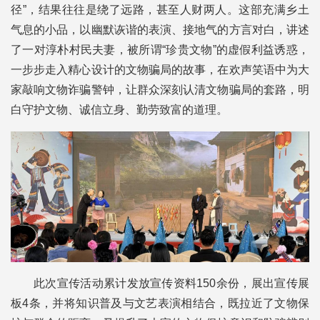
径”，结果往往是绕了远路，甚至人财两人。这部充满乡土
气息的小品，以幽默诙谐的表演、接地气的方言对白，讲述
了一对淳朴村民夫妻，被所谓“珍贵文物”的虚假利益诱惑，
一步步走入精心设计的文物骗局的故事，在欢声笑语中为大
家敲响文物诈骗警钟，让群众深刻认清文物骗局的套路，明
白守护文物、诚信立身、勤劳致富的道理。
此次宣传活动累计发放宣传资料150余份，展出宣传展
板4条，并将知识普及与文艺表演相结合，既拉近了文物保