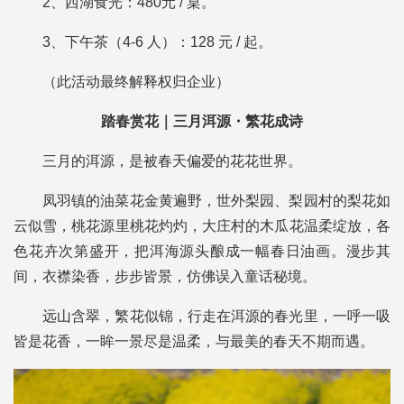
2、西湖食光：480元 / 桌。
3、下午茶（4-6 人）：128 元 / 起。
（此活动最终解释权归企业）
踏春赏花｜三月洱源・繁花成诗
三月的洱源，是被春天偏爱的花花世界。
凤羽镇的油菜花金黄遍野，世外梨园、梨园村的梨花如
云似雪，桃花源里桃花灼灼，大庄村的木瓜花温柔绽放，各
色花卉次第盛开，把洱海源头酿成一幅春日油画。漫步其
间，衣襟染香，步步皆景，仿佛误入童话秘境。
远山含翠，繁花似锦，行走在洱源的春光里，一呼一吸
皆是花香，一眸一景尽是温柔，与最美的春天不期而遇。