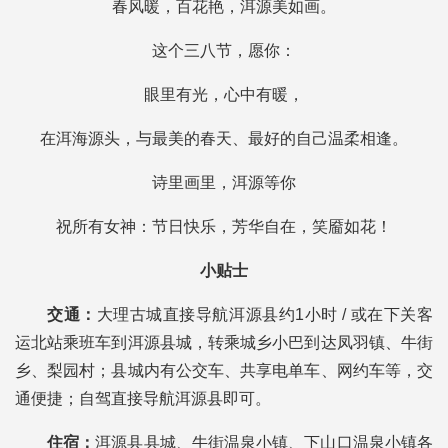
春风暖，百花艳，洱源美如画。
这个三八节，愿你：
眼里有光，心中有暖，
在洱海源头，与最美的春天、最好的自己温柔相逢。
诗里画里，洱源等你
祝所有女神：节日快乐，芳华自在，笑靥如花！
小贴士
交通：
大理古城直接导航洱源县约1小时 / 或在下关客
运北站乘班车到洱源县城，转乘城乡小巴到达凤羽镇、牛街
乡、梨园村；县城内有公交车、共享电单车、网约车等，交
通便捷；自驾直接导航洱源县即可。
住宿：
洱源县县城、牛街温泉小镇、下山口温泉小镇各