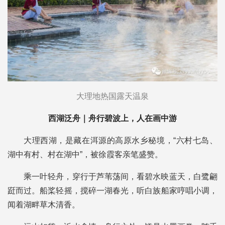
大理地热国露天温泉
西湖泛舟｜舟行碧波上，人在画中游
大理西湖，是藏在洱源的高原水乡秘境，“六村七岛、
湖中有村、村在湖中”，被徐霞客亲笔盛赞。
乘一叶轻舟，穿行于芦苇荡间，看碧水映蓝天，白鹭翩
跹而过。船桨轻摇，搅碎一湖春光，听白族船家哼唱小调，
闻着湖畔草木清香。