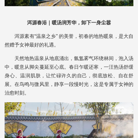
洱源春浴｜暖汤润芳华，卸下一身尘嚣
洱源素有“温泉之乡” 的美誉，初春的地热暖泉，是大自
然赠予女神最好的礼遇。
天然地热温泉从地底涌出，氤氲雾气环绕林间，泡入汤
中，暖意从脚尖蔓延至心底。春日乍暖还寒，一汪热汤舒缓
身心、温润肌肤，让忙碌许久的自己，彻底放松、自在舒
展。在鸟鸣与微风里，静享一段慢时光，这是专属于女神的
治愈时刻。