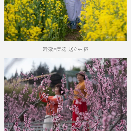
洱源油菜花 赵立林 摄