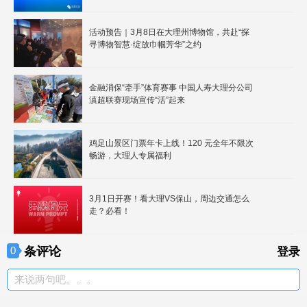
活动预告｜3月8日在大理州博物馆，共赴“探
寻博物智慧·绽放巾帼芳华”之约
金融消保“牵手”体育赛事 中国人寿大理分公司
滇超联赛现场宣传“活”起来
鸡足山景区门票年卡上线！120 元全年不限次
畅游，大理人专属福利
3月1日开赛！看大理VS保山，周边交通怎么
走？必看！
条评论
0
登录
来说两句吧。。。