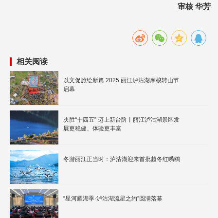
审核 华芳
相关阅读
以文促旅绘新篇 2025 丽江泸沽湖摩梭转山节
启幕
决胜“十四五” 迈上新台阶丨丽江泸沽湖景区发
展更稳健、体验更丰富
冬游丽江正当时：泸沽湖迎来首批越冬红嘴鸥
“星河耀湖季·泸沽湖流星之约”圆满落幕