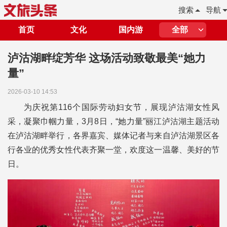
搜索
导航
首页
文化
国内游
全部
泸沽湖畔绽芳华 这场活动致敬最美“她力
量”
2026-03-10 14:53
为庆祝第116个国际劳动妇女节，展现泸沽湖女性风
采，凝聚巾帼力量，3月8日，“她力量”丽江泸沽湖主题活动
在泸沽湖畔举行，各界嘉宾、媒体记者与来自泸沽湖景区各
行各业的优秀女性代表齐聚一堂，欢度这一温馨、美好的节
日。