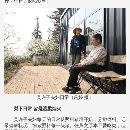
神，种在了彼此心里。
吴许子夫妇日常（吕婷 摄）
梨下日常 皆是温柔烟火
吴许子夫妇每天的日常从照料猪群开始：分撒饲料、记
录健康状况，细致照料每一头猪。任燕文原本不爱吃肉，但