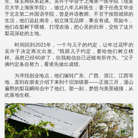
生、珠宝商联系起来。吴许子毕业于上海第一医学院（现复
旦大学上海医学院），做过八年儿科医生；妻子任燕文毕业
于北京第二外国语学院，曾是外语教师。不甘于按部就班的
生活，他们远赴南非，创立珠宝品牌，事业有成。而如今，
他们在梨树下喂猪、打理农场，把心灵的归所，交给了这片
梨花深处的土地。
时间回到2021年，一个与儿子的约定，让年过花甲的
吴许子决定再次出发。“我跟儿子约定，要给他们树立榜
样。虽然已经60岁了，但我相信自己还能有所作为。”父子
俩约定各自努力，看谁先做出成绩。
为寻找创业地点，他们辗转广东、广西、浙江、江西等
地，直到在朋友介绍下来到个旧加级寨——正值三月，漫山
遍野的梨花瞬间击中了他们。那一刻，梦想与美景碰撞，从
此落地生根。