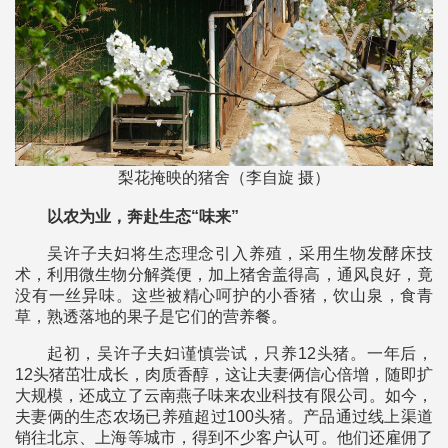
梨花掩映的猪舍（李自旋 摄）
以农为业，奔赴生态“味来”
吴许子夫妇将生态理念引入养殖，采用生物发酵床技
术，利用微生物分解粪便，加上猪舍盖得高，通风良好，竟
没有一丝异味。这些被精心呵护的小香猪，饮山泉，食青
草，熟透落地的果子是它们的营养餐。
起初，吴许子夫妇谨慎尝试，只养12头猪。一年后，
12头猪茁壮成长，肉质香醇，这让夫妻俩信心倍增，随即扩
大规模，还成立了云南燕子味来农业科技有限公司。如今，
夫妻俩的生态农场已养殖超过100头猪。产品通过线上渠道
销往北京、上海等城市，得到不少客户认可。他们还雇佣了