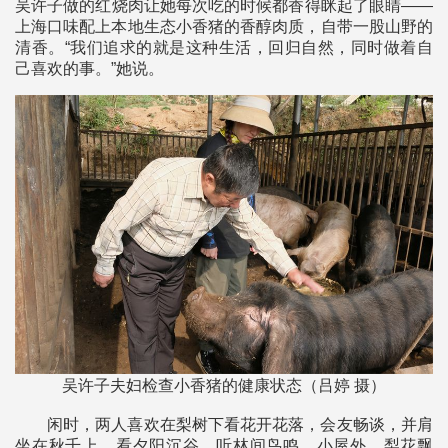
吴许子做的红烧肉让她每次吃的时候都香得眯起了眼睛——
上海口味配上本地生态小香猪的香醇肉质，自带一股山野的
清香。“我们追求的就是这种生活，回归自然，同时做着自
己喜欢的事。”她说。
吴许子夫妇检查小香猪的健康状态（吕婷 摄）
闲时，两人喜欢在梨树下看花开花落，会友畅谈，并肩
坐在秋千上，看夕阳沉谷，听林间鸟鸣。小屋外，梨花飘