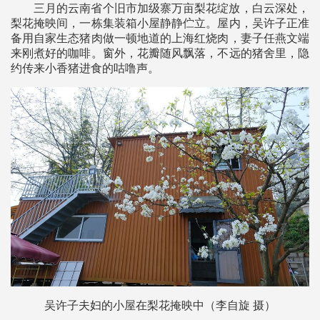
三月的云南省个旧市加级寨万亩梨花绽放，白云深处，
梨花掩映间，一栋集装箱小屋静静伫立。屋内，吴许子正准
备用自家生态猪肉做一顿地道的上海红烧肉，妻子任燕文端
来刚煮好的咖啡。窗外，花瓣随风飘落，不远的猪舍里，隐
约传来小香猪进食的咕噜声。
吴许子夫妇的小屋在梨花掩映中（李自旋 摄）