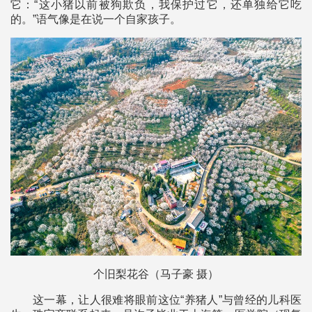
它：“这小猪以前被狗欺负，我保护过它，还单独给它吃
的。”语气像是在说一个自家孩子。
个旧梨花谷（马子豪 摄）
这一幕，让人很难将眼前这位“养猪人”与曾经的儿科医