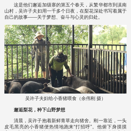
这是他们邂逅加级寨的第五个春天，从繁华都市到滇南
山村，吴许子夫妇用一千多个日夜，在梨花深处书写着属于
自己的故事——关于梦想、奋斗与心灵的归处。
吴许子夫妇给小香猪喂食（余伟刚 摄）
邂逅梨花，种下山野梦想
清晨，吴许子抱着新鲜青草走向猪舍。刚一靠近，一头
皮毛黑亮的小香猪便热情地跑来“打招呼”。他俯下身摸摸