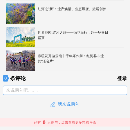
红河之“新”：遗产焕活、业态蝶变、旅居创梦
世界花园 红河之旅——循花而行，赴一场春日
盛宴
春暖花开游云南丨千年乐作舞：红河县非遗
的“活名片”
条评论
0
登录
来说两句吧。。。
我来说两句
0
已有
人参与，点击查看更多精彩评论