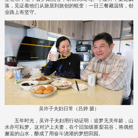
落，见证着他们从旅居到旅创的蜕变：一日三餐藏温情，创
业路上有坚守。
吴许子夫妇日常（吕婷 摄）
五年时光，吴许子夫妇用行动证明：追梦无关年龄，山
水亦可耘梦。这对沪上夫妻，在个旧加级寨梨花谷，将偶然
邂逅的山水，酿成了用奋斗浇灌的梦想田园。