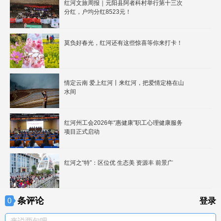
红河文旅周报｜元阳县阿者科村举行第十三次
分红，户均分红8523元！
莫负好春光，红河还有这些惊喜等你来打卡！
情定云南 爱上红河丨来红河，把爱情定格在山
水间
红河州工会2026年“惠健康”职工心理健康服务
项目正式启动
红河之“特”：区位优 生态美 资源丰 前景广
条评论
0
登录
来说两句吧。。。