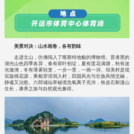
美景对决：山水画卷，各有韵味
走进文山，仿佛闯入了喀斯特地貌的博物馆。普者黑的
湖光山色四季各异，春有荷叶初绽，夏有莲花满塘，秋有波
光潋滟，冬有薄雾轻笼，一步一景，一画一诗。坝美村是现
实版桃花源，乘船穿溶洞入村，田园风光与壮族风情交融，
静谧又治愈。六郎城仙草秘境负氧离子充沛，铁皮石斛漫山
生长，康养之旅与自然观光兼得。