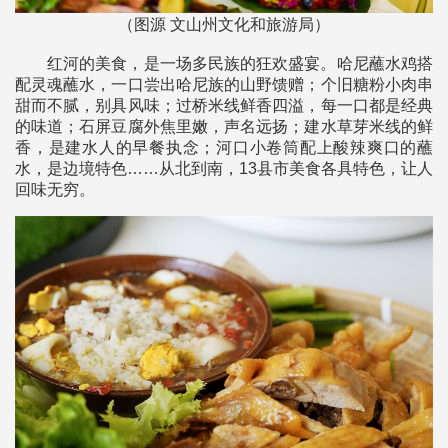
（图源 文山州文化和旅游局）
红河的美食，是一场多民族的狂欢盛宴。哈尼蘸水鸡搭
配灵魂蘸水，一口尝出哈尼族的山野馈赠；个旧糖粉小肉串
甜而不腻，别具风味；过桥米线鲜香四溢，每一口都是经典
的味道；石屏豆腐外焦里嫩，声名远扬；建水草芽米线的鲜
香，是建水人的早餐执念；河口小卷筒配上酸辣爽口的蘸
水，是边境特色……从北到南，13县市美食各具特色，让人
回味无穷。