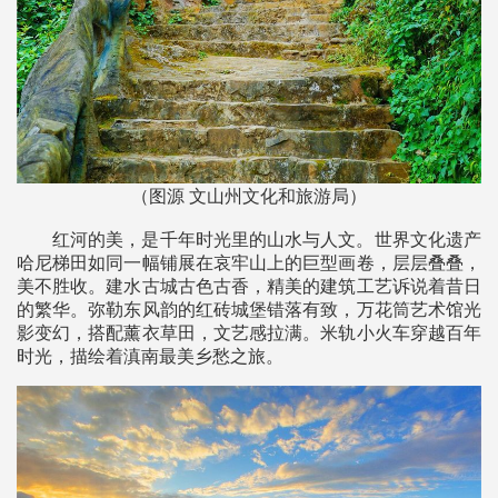
（图源 文山州文化和旅游局）
红河的美，是千年时光里的山水与人文。世界文化遗产
哈尼梯田如同一幅铺展在哀牢山上的巨型画卷，层层叠叠，
美不胜收。建水古城古色古香，精美的建筑工艺诉说着昔日
的繁华。弥勒东风韵的红砖城堡错落有致，万花筒艺术馆光
影变幻，搭配薰衣草田，文艺感拉满。米轨小火车穿越百年
时光，描绘着滇南最美乡愁之旅。