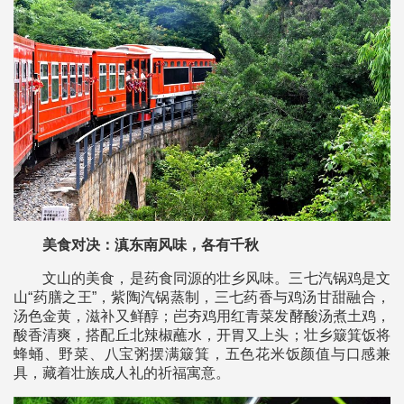
美食对决：滇东南风味，各有千秋
文山的美食，是药食同源的壮乡风味。三七汽锅鸡是文
山“药膳之王”，紫陶汽锅蒸制，三七药香与鸡汤甘甜融合，
汤色金黄，滋补又鲜醇；岜夯鸡用红青菜发酵酸汤煮土鸡，
酸香清爽，搭配丘北辣椒蘸水，开胃又上头；壮乡簸箕饭将
蜂蛹、野菜、八宝粥摆满簸箕，五色花米饭颜值与口感兼
具，藏着壮族成人礼的祈福寓意。