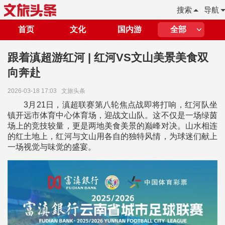
搜索
导航
首页
文化
国内游
全部
跟着滇超游红河 | 红河VS文山美景美食双
向奔赴
2026-03-18 17:03
文旅头条
3月21日，滇超联赛第八轮焦点战即将打响，红河队坐
镇开远市体育中心体育场，迎战文山队。这不仅是一场绿茵
场上的竞技较量，更是两地美食美景的巅峰对决。山水相连
的红土地上，红河与文山用各自的独特风情，为球迷们献上
一场视觉与味觉的盛宴。