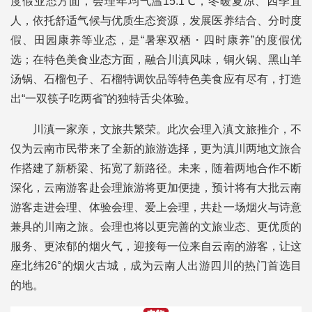
度假业态方面，会理年均气温15.1℃，冬暖夏凉、四季宜
人，依托舒适气候与优质生态资源，发展医养结合、分时度
假、田园康养等业态，是“暑寒双栖・四时康养”的度假优
选；在特色美食业态方面，融合川滇风味，铜火锅、黑山羊
汤锅、石榴包子、石榴特调饮品等特色美食应有尽有，打造
出“一双筷子吃两省”的独特舌尖体验。
川滇一家亲，文旅共繁荣。此次会理入滇文旅推介，不
仅为云南市民带来了全新的旅游选择，更为滇川两地文旅合
作搭建了新桥梁、拓宽了新路径。未来，随着两地合作不断
深化，云南游客赴会理旅游将更加便捷，预计将有大批云南
游客走进会理、体验会理、爱上会理，共赴一场烟火与诗意
兼具的川南之旅。会理也将以更完善的文旅业态、更优质的
服务、更浓郁的烟火气，迎接每一位来自云南的游客，让这
座北纬26°的烟火古城，成为云南人出游四川的热门首选目
的地。