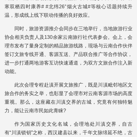
寒双栖四时康养# #北纬26°烟火古城#等核心话题持续升
温，形成线上线下联动传播的良好效应。
同时，旅游资源推介会同步在三地举行，当地旅游行业
协会相关负责人及130余家云南旅行社代表参会。会上，会
理市发布了量身定制的精品旅游线路，现场与云南合作伙伴
签订文旅专线开通、客源互送、产品联合推广等合作协议，
进一步打通两地游客互访快速通道，为双方文旅合作注入新
动能。
此次会理专程赴滇开展文旅推广，既是川滇毗邻地区文
旅合作的务实之举，也彰显了会理市对云南客源市场的高度
重视。那么，这座藏在川滇交界的古城，究竟有何独特魅
力，能让云南市民如此青睐?
作为国家历史文化名城，会理地处川滇交界，自古
有“川滇锁钥”之称，西汉建县以来，千年文脉绵延不绝，古