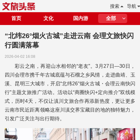
搜索
导航
首页
文化
国内游
全部
“北纬26°烟火古城”走进云南 会理文旅快闪
行圆满落幕
2026-04-02 16:08
彩云之南，再迎山水相邻的“老友”。3月27日—30日，
四川会理市携千年古城底蕴与石榴之乡风情，走进曲靖、玉
溪、昆明三大城市，开启“北纬26°烟火古城・会理云南快闪
行”主题文旅推广活动。活动以“商圈快闪+定向推介”双线模
式，历时4天，不仅让滇川文旅合作再添新热度，更让更多
云南市民近距离领略这座川滇交界宝藏目的地的独特魅力，
引发广泛关注与出行期待。