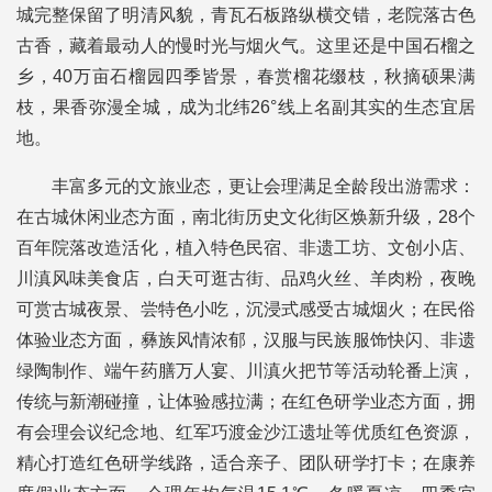
城完整保留了明清风貌，青瓦石板路纵横交错，老院落古色
古香，藏着最动人的慢时光与烟火气。这里还是中国石榴之
乡，40万亩石榴园四季皆景，春赏榴花缀枝，秋摘硕果满
枝，果香弥漫全城，成为北纬26°线上名副其实的生态宜居
地。
丰富多元的文旅业态，更让会理满足全龄段出游需求：
在古城休闲业态方面，南北街历史文化街区焕新升级，28个
百年院落改造活化，植入特色民宿、非遗工坊、文创小店、
川滇风味美食店，白天可逛古街、品鸡火丝、羊肉粉，夜晚
可赏古城夜景、尝特色小吃，沉浸式感受古城烟火；在民俗
体验业态方面，彝族风情浓郁，汉服与民族服饰快闪、非遗
绿陶制作、端午药膳万人宴、川滇火把节等活动轮番上演，
传统与新潮碰撞，让体验感拉满；在红色研学业态方面，拥
有会理会议纪念地、红军巧渡金沙江遗址等优质红色资源，
精心打造红色研学线路，适合亲子、团队研学打卡；在康养