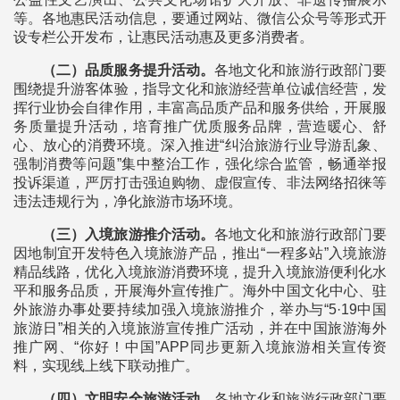
等。各地惠民活动信息，要通过网站、微信公众号等形式开
设专栏公开发布，让惠民活动惠及更多消费者。
（二）品质服务提升活动。
各地文化和旅游行政部门要
围绕提升游客体验，指导文化和旅游经营单位诚信经营，发
挥行业协会自律作用，丰富高品质产品和服务供给，开展服
务质量提升活动，培育推广优质服务品牌，营造暖心、舒
心、放心的消费环境。深入推进“纠治旅游行业导游乱象、
强制消费等问题”集中整治工作，强化综合监管，畅通举报
投诉渠道，严厉打击强迫购物、虚假宣传、非法网络招徕等
违法违规行为，净化旅游市场环境。
（三）入境旅游推介活动。
各地文化和旅游行政部门要
因地制宜开发特色入境旅游产品，推出“一程多站”入境旅游
精品线路，优化入境旅游消费环境，提升入境旅游便利化水
平和服务品质，开展海外宣传推广。海外中国文化中心、驻
外旅游办事处要持续加强入境旅游推介，举办与“5·19中国
旅游日”相关的入境旅游宣传推广活动，并在中国旅游海外
推广网、“你好！中国”APP同步更新入境旅游相关宣传资
料，实现线上线下联动推广。
（四）文明安全旅游活动。
各地文化和旅游行政部门要