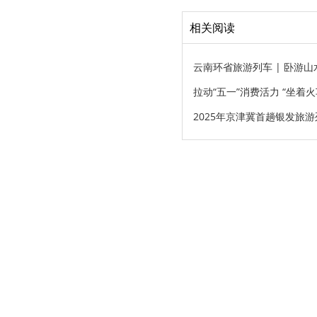
相关阅读
云南环省旅游列车 | 卧游山
拉动“五一”消费活力 “坐着
2025年京津冀首趟银发旅