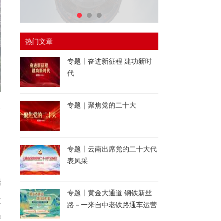
热门文章
专题丨奋进新征程 建功新时
代
长
专题｜聚焦党的二十大
国
专题丨云南出席党的二十大代
表风采
端
专题丨黄金大通道 钢铁新丝
文
路－一来自中老铁路通车运营
一周年的报道
芳