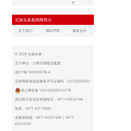
厅
辽宁省文化和旅游厅
江苏省文化和旅游厅
文旅头条新闻网简介
浙江省文化和旅游厅
安徽省文化和旅游厅
关于我们
网站声明
服务合作
江西省文化和旅游厅
河南省文化和旅游厅
湖北省文化和旅游厅
湖南省文化和旅游厅
© 2026 文旅头条
广东省文化和旅游厅
广西壮族自治区文化和旅
游厅
主办单位：云南日报报业集团
海南省旅游和文化广电体
贵州省文化和旅游厅
滇ICP备18000897号-4
育厅
陕西省文化和旅游厅
甘肃省文化和旅游厅
互联网新闻信息服务许可证编号：53120200002
滇公网安备 53010202001027号
青海省文化和旅游厅
宁夏回族自治区文化和旅
游厅
违法和不良信息举报电话：0871-63534744
北京市文旅局
上海市文化和旅游局
传真：0871-63174086
重庆市文化和旅游发展委
全媒体热线：0871-65391689 | 0871-
员会
65374789