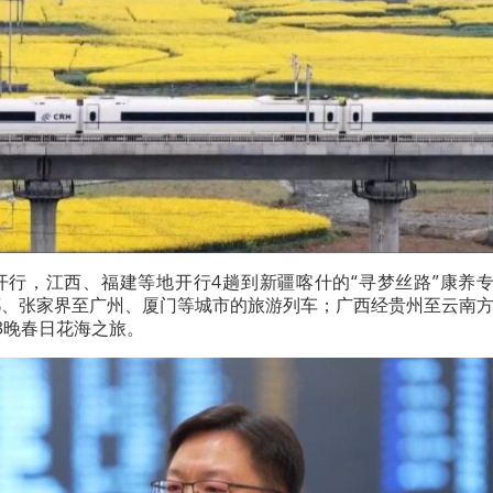
开行，江西、福建等地开行4趟到新疆喀什的“寻梦丝路”康养
都、张家界至广州、厦门等城市的旅游列车；广西经贵州至云南
3晚春日花海之旅。