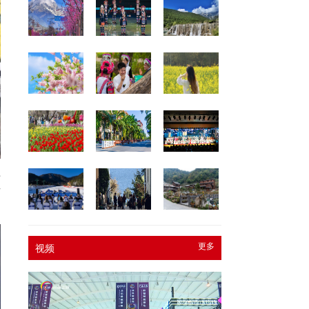
专
方
更多
视频