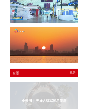
务
主
更多
全景
全景图 | 光禄古镇军民总管府