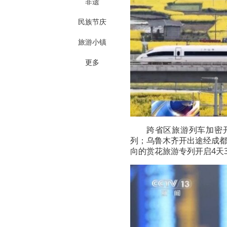
非遗
民族节庆
旅游小镇
更多
跨省区旅游列车加密
列；乌鲁木齐开出途经成
向的赏花旅游专列开启4天