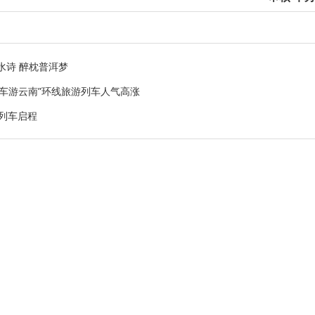
水诗 醉枕普洱梦
火车游云南”环线旅游列车人气高涨
游列车启程