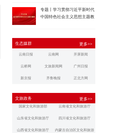
专题丨学习贯彻习近平新时代
中国特色社会主义思想主题教
育
生态媒群
更多>>
云南日报
云南网
开屏新闻
云桥网
文旅新闻网
广州日报
新京报
齐鲁晚报
正北方网
大河报
扬子晚报
华商报
文旅政务
更多>>
江南都市报
新安晚报
潇湘晨报
国家文化和旅游部
云南省文化和旅游厅
文旅丽江
文旅楚雄
大理文旅
山东省文化和旅游厅
四川省文化和旅游厅
山西省文化和旅游厅
内蒙古自治区文化和旅游