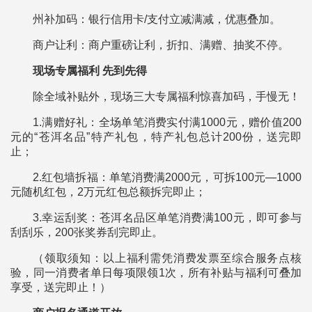
州补加码：银行信用卡/支付立减满减，优惠叠加。
商户让利：商户重磅让利，折扣、满赠、抽奖不停。
现场专属福利 先到先得
除全域补贴外，现场三大专属福利惊喜加码，手慢无！
1.满赠好礼：全场单笔消费实付满1000元，赠价值200
元的“苍洱名品”特产礼包，特产礼包总计200份，送完即
止；
2.红包墙拆福：单笔消费满2000元，可拆100元—1000
元随机红包，2万元红包总额拆完即止；
3.幸运刮奖：苍洱名品区单笔消费满100元，即可参与
刮刮乐，200张奖券刮完即止。
（领取须知：以上福利需凭消费发票至综合服务点核
验，同一消费者单日每项限领1次，所有补贴与福利可叠加
享受，送完即止！）