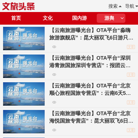
搜索
导航
首页
文化
国内游
游舆
【云南旅游曝光台】OTA平台“淼嗨
旅游旗舰店”：昆大丽双飞6日游只要
2080元？需谨慎！
文章
【云南旅游曝光台】OTA平台“深圳
港青旅国旅深圳专营店”：报团云南
游10天9晚只要1197元？多达4个购物
文章
点！
【云南旅游曝光台】OTA平台“北京
顺心旅程国旅专营店”：云南6天5晚
跟团游只要960元？需谨慎！
文章
【云南旅游曝光台】OTA平台“北京
海悦国旅专营店”：昆大丽双飞6日游
只要1850元？标明2个购物点！
文章