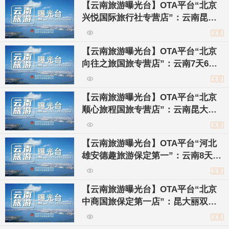
【云南旅游曝光台】OTA平台“北京
兴悦国际旅行社专营店”：云南昆大
丽双飞6日游只要940元？真的能去
文章
吗？
【云南旅游曝光台】OTA平台“北京
向往之旅国旅专营店”：云南7天6晚
游只要1080元/人？标明2个购物点！
文章
【云南旅游曝光台】OTA平台“北京
顺心旅程国旅专营店”：云南昆大丽6
天5晚游只要1380元？需谨慎！
文章
【云南旅游曝光台】OTA平台“河北
雄安德趣旅游保定第一”：云南8天7
晚游只要1280元？真有这么划算的事
文章
儿？
【云南旅游曝光台】OTA平台“北京
中商国旅保定第一店”：昆大丽双飞6
日游只要1280元？需谨慎！
文章