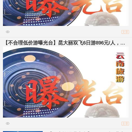
文章
【不合理低价游曝光台】昆大丽双飞6日游896元/人，可
能吗？
文章