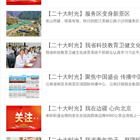
【二十大时光】服务区变身新景区
依山而建，错落有致。秋日的怒江美丽公路小沙坝服务区
【二十大时光】我省科技教育卫健文
我省科技教育卫健文化体育系统干部群众认真学习习近平
【二十大时光】聚焦中国盛会 传播中
云南省南亚东南亚区域国际传播中心、云南日报报业集团
【二十大时光】我在边疆 心向北京
来听听盛会期间发生在祖国西南边陲4060公里边境线上