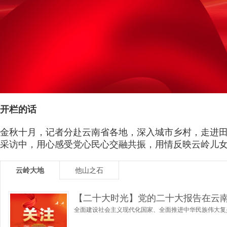
开栏的话
金秋十月，记者分赴云南省各地，深入城市乡村，走进田
采访中，用心感受党心民心交融共振，用情反映云岭儿
云岭大地
他山之石
【二十大时光】党的二十大报告在云南
全面建设社会主义现代化国家、全面推进中华民族伟大复