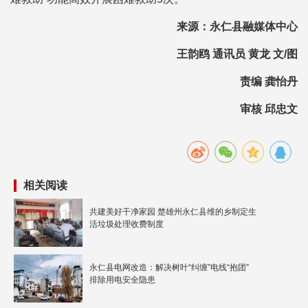
来源：永仁县融媒体中心
王韵鸥 通讯员 黄龙 文/图
责编 龚怡丹
审核 邱忠文
相关阅读
共建美好干净家园 楚雄州永仁县维的乡制定生
活垃圾处理收费制度
永仁县电网改造：解决树叶“纠缠”电线“抱团”
排除用电安全隐患