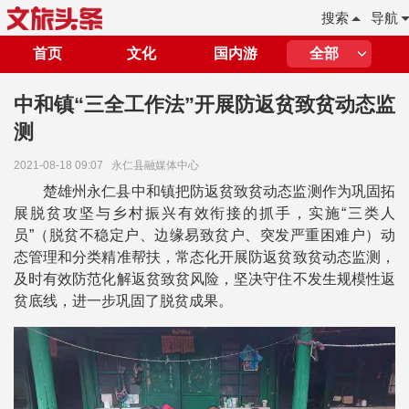
搜索
导航
首页
文化
国内游
全部
中和镇“三全工作法”开展防返贫致贫动态监
测
2021-08-18 09:07
永仁县融媒体中心
楚雄州永仁县中和镇把防返贫致贫动态监测作为巩固拓
展脱贫攻坚与乡村振兴有效衔接的抓手，实施“三类人
员”（脱贫不稳定户、边缘易致贫户、突发严重困难户）动
态管理和分类精准帮扶，常态化开展防返贫致贫动态监测，
及时有效防范化解返贫致贫风险，坚决守住不发生规模性返
贫底线，进一步巩固了脱贫成果。