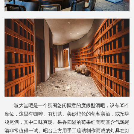
璇大堂吧是一个氛围悠闲惬意的度假型酒吧，设有35个
座位，这里有咖啡、有机茶、美妙绝伦的葡萄美酒，或招牌
鸡尾酒，其中口味爽朗、果香四溢的莓果红葡萄基含气鸡尾
酒非常值得一试。吧台上方用手工琉璃制作而成的灯具在灯