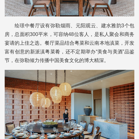
绘璟中餐厅设有弥勒烟雨、元阳观云、建水雅韵3个包
房，总面积300平米，可容纳48位客人，是私人聚会和商务
宴请的上佳之选。餐厅菜品结合粤菜和云南本地滇菜，开发
富有创意的新派滇粤菜肴，还不定期举办“美食与美酒”品鉴
节，在弥勒倾力传播中国美食文化的博大精深。