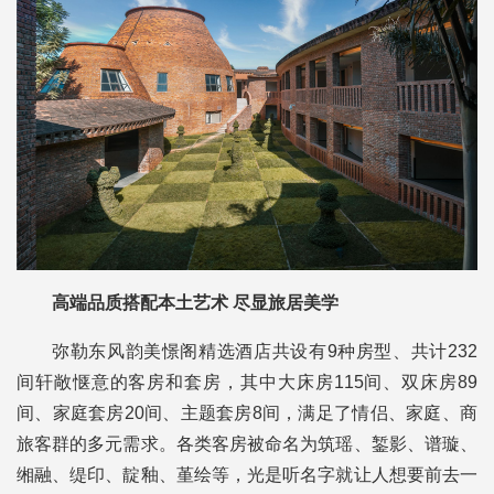
高端品质搭配本土艺术 尽显旅居美学
弥勒东风韵美憬阁精选酒店共设有9种房型、共计232
间轩敞惬意的客房和套房，其中大床房115间、双床房89
间、家庭套房20间、主题套房8间，满足了情侣、家庭、商
旅客群的多元需求。各类客房被命名为筑瑶、錾影、谱璇、
缃融、缇印、靛釉、堇绘等，光是听名字就让人想要前去一