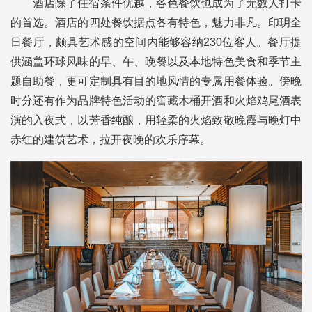
酒店除了住宿条件优越，各色餐饮也成为了无数人打卡
的首选。酒店的四处餐饮据点各有特色，魅力非凡。印玥全
日餐厅，颇具艺术感的空间内能够容纳230位客人。餐厅提
供涵盖环球风味的早、午、晚餐以及本地特色美食和季节主
题自助餐，更可定制具有目的地风情的专属用餐体验。傍晚
时分还有作为品牌特色活动的窖藏木桶开酒和火焰鸡尾酒表
演的入夜式，以芳香纯酿，用轻柔的火焰致敬晚霞与晚灯中
赤红的建筑艺术，拉开夜晚的欢乐序幕。