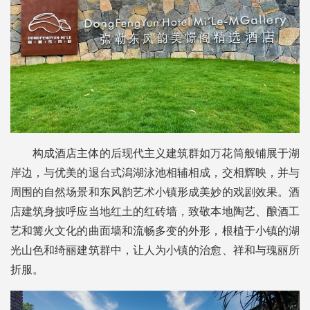
构成酒店主体的后现代主义建筑群如万花筒般铺展于湖
岸边，与优美的退台式潟湖泳池相辅相成，交相辉映，并与
周围的自然场景和东风韵艺术小镇形成美妙的戏剧效果。酒
店建筑身披呼应当地红土的红砖墙，致敬本地陶艺、酿酒工
艺和篝火文化的曲面墙和流畅多变的外形，根植于小镇的湖
光山色和绮丽建筑群中，让人为小镇的治愈、祥和与瑰丽所
折服。