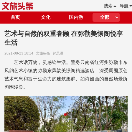
搜索
导航
首页
文化
国内游
全部
艺术与自然的双重眷顾 在弥勒美憬阁悦享
生活
2021-08-23 18:14
文旅头条
孙思漫
艺术话万物，灵感绘生活。置身云南省红河州弥勒市东
风韵艺术小镇的弥勒东风韵美憬阁精选酒店，深受周围原创
艺术气息和富于生命力的建筑集群、如诗如画的自然场景所
包围浸染。