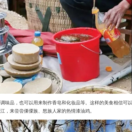
当调味品，也可以用来制作香皂和化妆品等。这样的美食相信可
怒江，来尝尝傈僳族、怒族人家的热情漆油鸡。