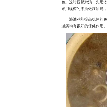
色。这时舀起鸡汤，先用
果用现榨的漆油做漆油鸡
漆油鸡能提高机体的
湿病均有很好的保健作用