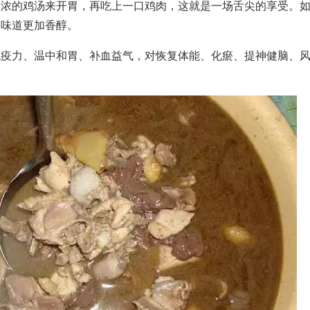
浓浓的鸡汤来开胃，再吃上一口鸡肉，这就是一场舌尖的享受。
，味道更加香醇。
免疫力、温中和胃、补血益气，对恢复体能、化瘀、提神健脑、
。