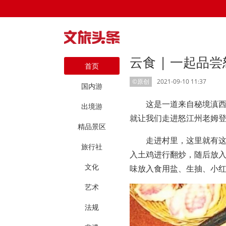
云食 | 一起品
首页
©原创
2021-09-10 11:37
国内游
这是一道来自秘境滇
出境游
就让我们走进怒江州老姆
精品景区
走进村里，这里就有
旅行社
入土鸡进行翻炒，随后放
文化
味放入食用盐、生抽、小
艺术
法规