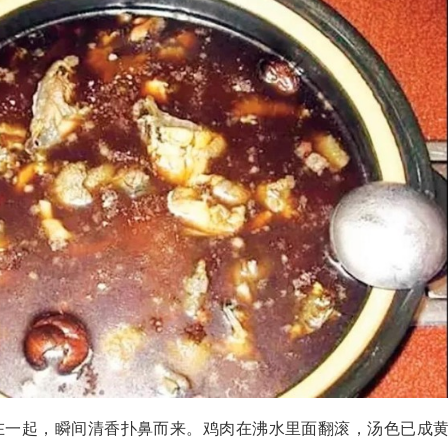
在一起，瞬间清香扑鼻而来。鸡肉在沸水里面翻滚，汤色已成