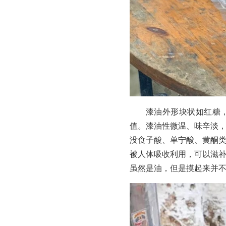
漆油外形块状如红糖
值。漆油性微温、味辛淡
没食子酸、单宁酸、黄酮
被人体吸收利用，可以滋
虽然是油，但是摸起来并