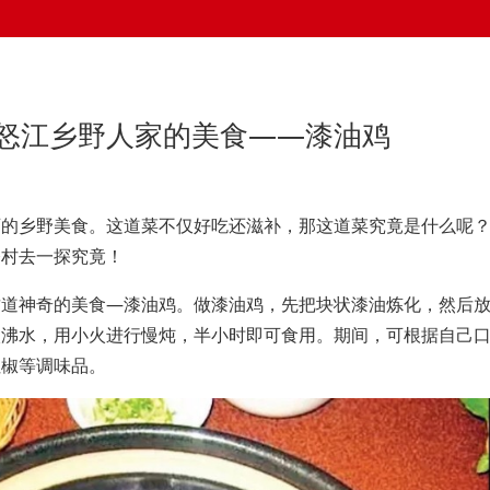
尝怒江乡野人家的美食——漆油鸡
西的乡野美食。这道菜不仅好吃还滋补，那这道菜究竟是什么呢
登村去一探究竟！
这道神奇的美食—漆油鸡。做漆油鸡，先把块状漆油炼化，然后
入沸水，用小火进行慢炖，半小时即可食用。期间，可根据自己
红椒等调味品。