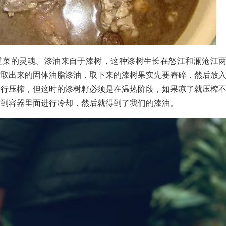
道菜的灵魂。漆油来自于漆树，这种漆树生长在怒江和澜沧江
榨取出来的固体油脂漆油，取下来的漆树果实先要舂碎，然后放
进行压榨，但这时的漆树籽必须是在温热阶段，如果凉了就压榨
放到容器里面进行冷却，然后就得到了我们的漆油。