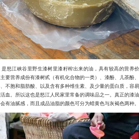
，是怒江峡谷里野生漆树里漆籽榨出来的油，具有较高的营养
，主要营养成份有漆树甙（有机化合物的一类）、漆酚、儿茶酚
类、不胞和脂肪酸、以及含有多种维生素、及少量的蛋白质，容
补活血。所以这也是怒江人民家里常备的调味品之一。真正的漆
不会有油腻感，而且成品油脂的颜色可分为蜡黄色与灰褐色两种