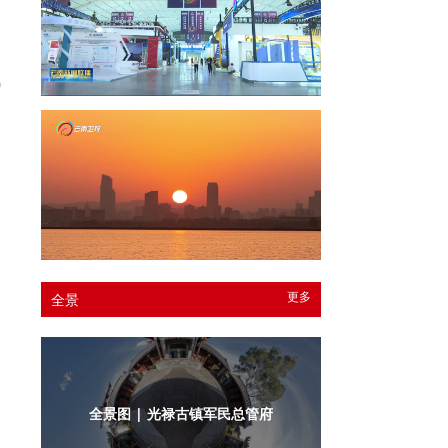
如
风
更多
全景
全景图 | 光禄古镇军民总管府内庭