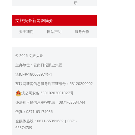
厅
辽宁省文化和旅游厅
江苏省文化和旅游厅
文旅头条新闻网简介
浙江省文化和旅游厅
安徽省文化和旅游厅
关于我们
网站声明
服务合作
江西省文化和旅游厅
河南省文化和旅游厅
湖北省文化和旅游厅
湖南省文化和旅游厅
© 2026 文旅头条
广东省文化和旅游厅
广西壮族自治区文化和旅
游厅
主办单位：云南日报报业集团
价
海南省旅游和文化广电体
贵州省文化和旅游厅
滇ICP备18000897号-4
、
育厅
陕西省文化和旅游厅
甘肃省文化和旅游厅
易
互联网新闻信息服务许可证编号：53120200002
油
滇公网安备 53010202001027号
青海省文化和旅游厅
宁夏回族自治区文化和旅
游厅
。
违法和不良信息举报电话：0871-63534744
北京市文旅局
上海市文化和旅游局
传真：0871-63174086
重庆市文化和旅游发展委
全媒体热线：0871-65391689 | 0871-
员会
65374789