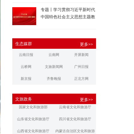
专题丨学习贯彻习近平新时代
中国特色社会主义思想主题教
育
生态媒群
更多>>
云南日报
云南网
开屏新闻
云桥网
文旅新闻网
广州日报
新京报
齐鲁晚报
正北方网
大河报
扬子晚报
华商报
文旅政务
更多>>
江南都市报
新安晚报
潇湘晨报
国家文化和旅游部
云南省文化和旅游厅
文旅丽江
文旅楚雄
大理文旅
山东省文化和旅游厅
四川省文化和旅游厅
山西省文化和旅游厅
内蒙古自治区文化和旅游