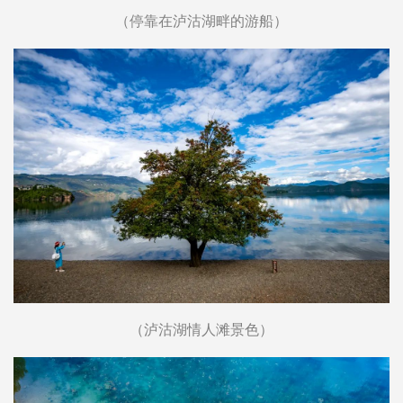
（停靠在泸沽湖畔的游船）
（泸沽湖情人滩景色）