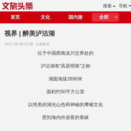
搜索
导航
首页
文化
国内游
全部
视界 | 醉美泸沽湖
2021-09-28 23:38
云南发布
位于中国西南滇川交界处的
泸沽湖有“高原明珠”之称
湖面海拔2690米
面积约50平方公里
以绝美的湖光山色和神秘的摩梭文化
受到海内外游客的青睐