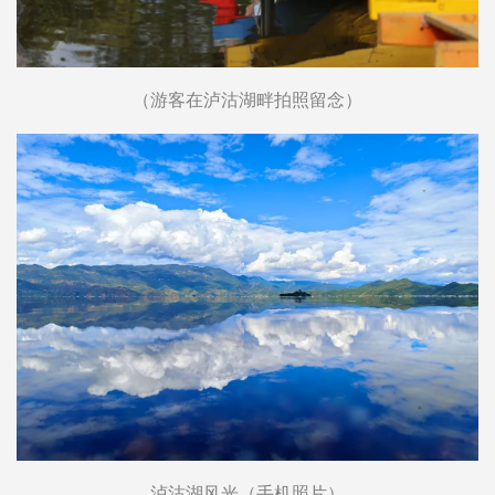
（游客在泸沽湖畔拍照留念）
泸沽湖风光（手机照片）