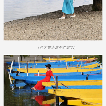
（游客在泸沽湖畔游览）