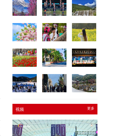
红
更多
视频
红
今
经