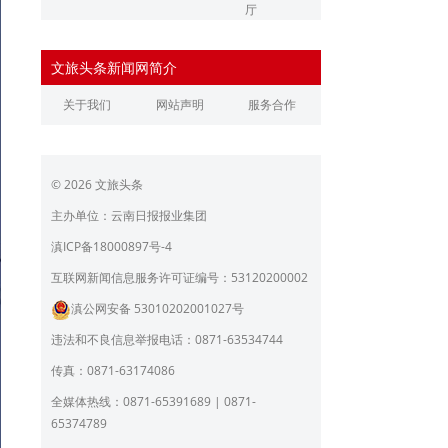
厅
辽宁省文化和旅游厅
江苏省文化和旅游厅
文旅头条新闻网简介
浙江省文化和旅游厅
安徽省文化和旅游厅
关于我们
网站声明
服务合作
江西省文化和旅游厅
河南省文化和旅游厅
湖北省文化和旅游厅
湖南省文化和旅游厅
© 2026 文旅头条
广东省文化和旅游厅
广西壮族自治区文化和旅
游厅
主办单位：云南日报报业集团
海南省旅游和文化广电体
贵州省文化和旅游厅
滇ICP备18000897号-4
育厅
陕西省文化和旅游厅
甘肃省文化和旅游厅
互联网新闻信息服务许可证编号：53120200002
滇公网安备 53010202001027号
青海省文化和旅游厅
宁夏回族自治区文化和旅
游厅
违法和不良信息举报电话：0871-63534744
北京市文旅局
上海市文化和旅游局
传真：0871-63174086
重庆市文化和旅游发展委
全媒体热线：0871-65391689 | 0871-
员会
65374789