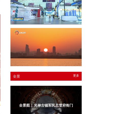
更多
全景
全景图 | 光禄古镇军民总管府
办