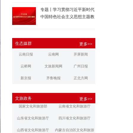
专题丨学习贯彻习近平新时代
中国特色社会主义思想主题教
育
生态媒群
更多>>
云南日报
云南网
开屏新闻
云桥网
文旅新闻网
广州日报
新京报
齐鲁晚报
正北方网
大河报
扬子晚报
华商报
文旅政务
更多>>
江南都市报
新安晚报
潇湘晨报
国家文化和旅游部
云南省文化和旅游厅
文旅丽江
文旅楚雄
大理文旅
山东省文化和旅游厅
四川省文化和旅游厅
山西省文化和旅游厅
内蒙古自治区文化和旅游