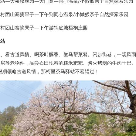
站—大桥玫瑰园—大门寨—同心温泉/小懒猴亲子自然探索乐园
村团山寨摘果子—下午到同心温泉/小懒猴亲子自然探索乐园
子村团山寨摘果子—下午游锅底塘梧桐庄园
驿站
道、看古道风情、喝茶叶醇香、尝马帮菜肴。闲步街巷，一观风
碾房等老物件，品尝石臼现舂的糯米粑粑、炭火烤制的牛肉干巴
”假期领略古道风情，那柯里茶马驿站不容错过！