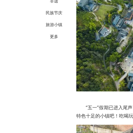
非遗
民族节庆
旅游小镇
更多
“五一”假期已进入尾
特色十足的小镇吧！吃喝