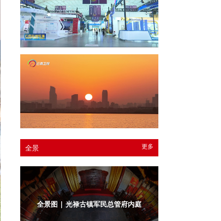
更多
全景
全景图 | 光禄古镇军民总管府内庭