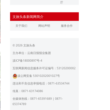
厅
辽宁省文化和旅游厅
江苏省文化和旅游厅
文旅头条新闻网简介
浙江省文化和旅游厅
安徽省文化和旅游厅
关于我们
网站声明
服务合作
江西省文化和旅游厅
河南省文化和旅游厅
湖北省文化和旅游厅
湖南省文化和旅游厅
© 2026 文旅头条
广东省文化和旅游厅
广西壮族自治区文化和旅
游厅
主办单位：云南日报报业集团
海南省旅游和文化广电体
贵州省文化和旅游厅
滇ICP备18000897号-4
育厅
陕西省文化和旅游厅
甘肃省文化和旅游厅
互联网新闻信息服务许可证编号：53120200002
滇公网安备 53010202001027号
青海省文化和旅游厅
宁夏回族自治区文化和旅
游厅
违法和不良信息举报电话：0871-63534744
北京市文旅局
上海市文化和旅游局
传真：0871-63174086
重庆市文化和旅游发展委
全媒体热线：0871-65391689 | 0871-
员会
65374789