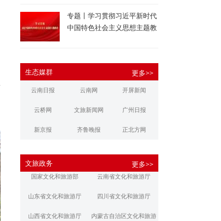
专题丨学习贯彻习近平新时代
中国特色社会主义思想主题教
育
生态媒群
更多>>
雨
云南日报
云南网
开屏新闻
、
云桥网
文旅新闻网
广州日报
新京报
齐鲁晚报
正北方网
大河报
扬子晚报
华商报
文旅政务
更多>>
江南都市报
新安晚报
潇湘晨报
国家文化和旅游部
云南省文化和旅游厅
文旅丽江
文旅楚雄
大理文旅
山东省文化和旅游厅
四川省文化和旅游厅
山西省文化和旅游厅
内蒙古自治区文化和旅游