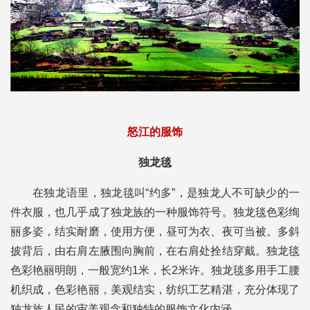
怒江的服饰
独龙毯
在独龙语里，独龙毯叫“约多”，是独龙人不可缺少的一
件衣服，也几乎成了独龙族的一种服饰符号。独龙毯色彩绚
丽多姿，结实耐磨，使用方便，昼可为衣、夜可当被。多斜
披背后，由右肩左腋围向胸前，在右肩处拴结穿戴。独龙毯
色彩艳丽明朗，一般宽约1米，长2米许。独龙毯多用手工腰
机织成，色彩艳丽，美观结实，纺织工艺精湛，充分体现了
独龙族人民的审美观念和独特的服饰文化内涵。