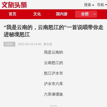
搜索
导航
首页
文化
国内游
全部
“我是云南的，云南怒江的”一首说唱带你走
进秘境怒江
©原创
2022-05-16 13:40
黄文慧
我是云南的
云南怒江的
怒江泸水市
泸水市六库
六库傈僳族
……