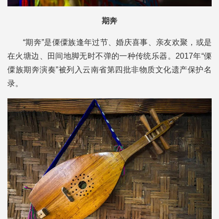
期奔
“期奔”是傈僳族逢年过节、婚庆喜事、亲友欢聚，或是
在火塘边、田间地脚无时不弹的一种传统乐器。2017年“傈
僳族期奔演奏”被列入云南省第四批非物质文化遗产保护名
录。