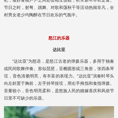
粑，做好食物户户之间还会相互馈赠，祈求新年丰衣足食。
节日之时，射弩、跳舞、对歌和荡秋千等活动热闹非凡，全
村男女老少均陶醉在节日欢乐的气氛中。
怒江的乐器
达比亚
“达比亚”为怒语，是怒江古老的弹拨乐器，多用于独奏
或民间歌舞伴奏。形似琵琶，呈椭圆形或三角形，张四条琴
弦，音色清脆明亮，有丰富的表现力。“达比亚”演奏时琴头
向左斜置于胸前，左手持琴按弦，用右手拇指和食指弹拨。
音量较小，音色明亮柔和，是怒族人民的婚嫁喜庆和风俗节
日里不可缺少的乐器。