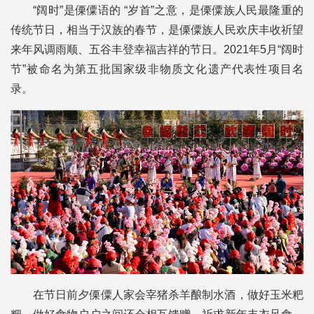
“阔时”是傈僳语的 “岁首”之意，是傈僳族人民最隆重的
传统节日，相当于汉族的春节，是傈僳族人民欢庆丰收祈望
来年风调雨顺、五谷丰登幸福吉祥的节日。2021年5月“阔时
节”被命名为第五批国家级非物质文化遗产代表性项目名
录。
在节日前夕傈僳人家会宰猪杀羊酿制水酒，做好玉米粑