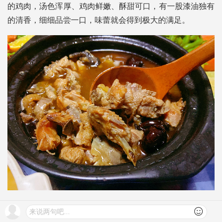
的鸡肉，汤色浑厚、鸡肉鲜嫩、酥甜可口，有一股漆油独有
的清香，细细品尝一口，味蕾就会得到极大的满足。
侠辣
来说两句吧...