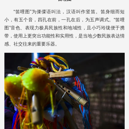
“笛哩图”为傈僳语叫法，汉语叫作竖笛。笛身细而短
小，有五个音，四孔在前，一孔在后，为五声调式。“笛哩
图”音色、表现力极具民族性和地域性，且小巧玲珑便于携
带，使用上更突出功能性和实用性，是当地少数民族表达情
感、社交往来的重要乐器。