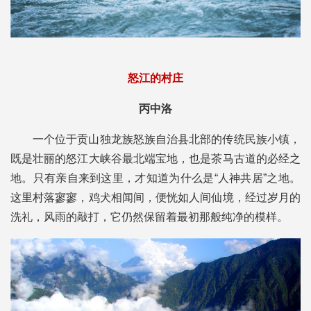
怒江的村庄
丙中洛
一个位于贡山独龙族怒族自治县北部的传统民族小镇，
既是壮丽的怒江大峡谷最北端宝地，也是茶马古道的必经之
地。只有亲自来到这里，才知道为什么是“人神共居”之地。
这里村落寥寥，鸡犬相闻间，便恍如人间仙境，经过岁月的
洗礼，风雨的敲打，它仍然保留着最初那般纯净的模样。