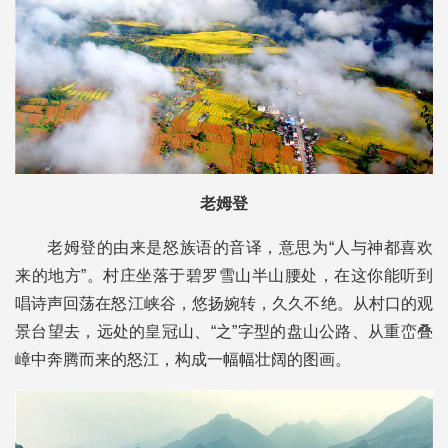
老姆登
老姆登的由来是怒族语的音译，意思为“人与神都喜欢
来的地方”。村庄坐落于碧罗雪山半山腰处，在这你能听到
唱诗声回荡在怒江峡谷，悠扬婉转，久久不绝。从村口的观
景台望去，远处的皇冠山、“之”字型的盘山公路、从重峦叠
嶂中奔腾而来的怒江，构成一幅幅壮阔的图画。