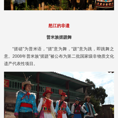
怒江的非遗
普米族搓蹉舞
“搓磋”为普米语，“搓”意为舞，“蹉”意为跳，即跳舞之
意。2008年普米族“搓蹉”被公布为第二批国家级非物质文化
遗产代表性项目。