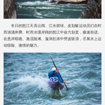
冬日的怒江天高云阔、江水碧绿。皮划艇运动员们在时
而汹涌奔腾、时而水缓岸阔的怒江中奋力划桨，极速前进。
在悬岸暗礁、激流险滩、漩涡狂涛中劈波斩浪，尽展水上运
动惊险、激情的魅力。