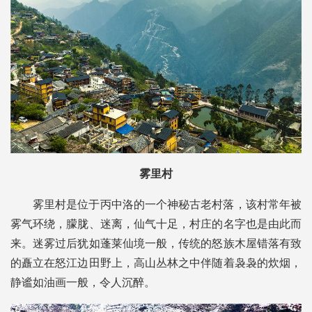
雾里村
雾里村是位于丙中洛的一个神秘古老村落，该村常年被
雾气环绕，朦胧、迷离，仙气十足，村庄的名字也是由此而
来。迷雾过后犹如蓬莱仙境一般，传统的怒族木屋错落有致
的矗立在怒江边田野上，高山丛林之中伴随着袅袅的炊烟，
静谧如油画一般，令人沉醉。