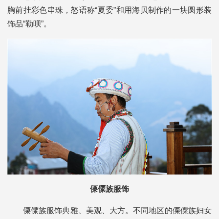
胸前挂彩色串珠，怒语称“夏委”和用海贝制作的一块圆形装
饰品“勒呗”。
傈僳族服饰
傈僳族服饰典雅、美观、大方。不同地区的傈僳族妇女