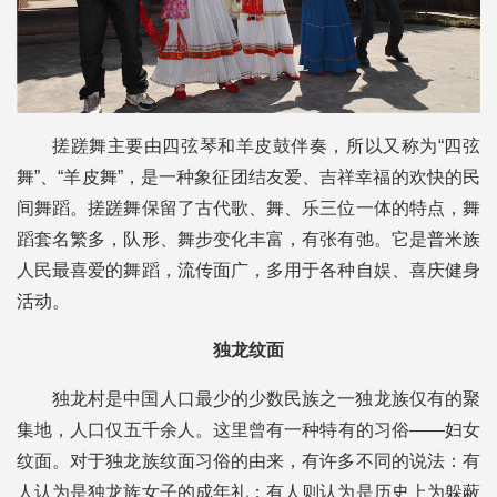
搓蹉舞主要由四弦琴和羊皮鼓伴奏，所以又称为“四弦
舞”、“羊皮舞”，是一种象征团结友爱、吉祥幸福的欢快的民
间舞蹈。搓蹉舞保留了古代歌、舞、乐三位一体的特点，舞
蹈套名繁多，队形、舞步变化丰富，有张有弛。它是普米族
人民最喜爱的舞蹈，流传面广，多用于各种自娱、喜庆健身
活动。
独龙纹面
独龙村是中国人口最少的少数民族之一独龙族仅有的聚
集地，人口仅五千余人。这里曾有一种特有的习俗——妇女
纹面。对于独龙族纹面习俗的由来，有许多不同的说法：有
人认为是独龙族女子的成年礼；有人则认为是历史上为躲蔽