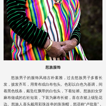
怒族服饰
怒族男子的服饰风格古朴素雅，过去怒族男子多蓄长
发，披发齐耳，用青布或白布包头。色彩以白色为基调，间
着黑色线条，戴坠红飘带的白包头，下着短裤。怒族妇女穿
麻布做成的右衽短装，下装为麻布长裙，喜在衣裙上镶坠花
边。怒族人喜头戴用彩珠连串的珠珠帽，怒语称“卢批靠”，