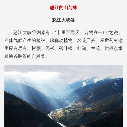
怒江的山与林
怒江大峡谷
怒江大峡谷内素有：“十里不同天，万物在一山”之说。
立体气候产生的植被、珍稀动植物、名花异卉、稀世药材这
里应有尽有。树蕨、秃杉、落叶松、杜鹃、兰花、珙桐点缀
着峡谷胜景的自然美。