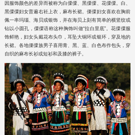
因服饰颜色的差异而被称为白僳僳、黑僳僳、花僳僳。白、
黑僳僳妇女普遍右衽上衣，麻布长裙。傈僳妇女喜欢在胸前
佩一串玛瑙、海贝或银饰，并在海贝上刻有简单的横竖纹或
钻以小圆孔，僳僳语称这种胸饰叫做“拉白里底”。花僳僳服
饰鲜艳，妇女头戴花布头巾，耳坠大铜环或银环，穿及地的
长裙。各地傈僳族男子喜用青、黑、蓝、白色布作包头，穿
自织的麻布长衫或短衫和及膝的裤子。