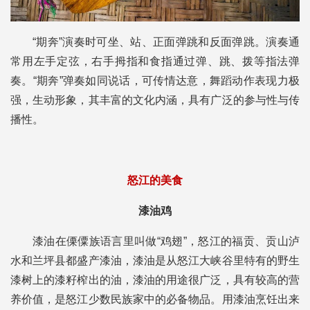
“期奔”演奏时可坐、站、正面弹跳和反面弹跳。演奏通
常用左手定弦，右手拇指和食指通过弹、跳、拨等指法弹
奏。“期奔”弹奏如同说话，可传情达意，舞蹈动作表现力极
强，生动形象，其丰富的文化内涵，具有广泛的参与性与传
播性。
怒江的美食
漆油鸡
漆油在傈僳族语言里叫做“鸡翅”，怒江的福贡、贡山泸
水和兰坪县都盛产漆油，漆油是从怒江大峡谷里特有的野生
漆树上的漆籽榨出的油，漆油的用途很广泛，具有较高的营
养价值，是怒江少数民族家中的必备物品。用漆油烹饪出来