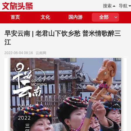
搜索
导航
首页
文化
国内游
全部
早安云南 | 老君山下饮乡愁 普米情歌醉三
江
2022-06-04 08:16
云南网