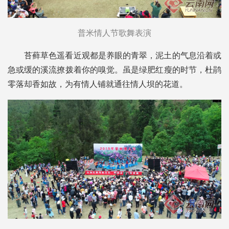
普米情人节歌舞表演
苔藓草色遥看近观都是养眼的青翠，泥土的气息沿着或
急或缓的溪流撩拨着你的嗅觉。虽是绿肥红瘦的时节，杜鹃
零落却香如故，为有情人铺就通往情人坝的花道。