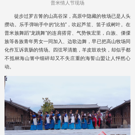
普米情人节现场
徒步过罗古箐的山高谷深，高原中隐藏的牧场已是人头
攒动。乐手弹响手中的“比拍”，吹起芦笙、笛子或树叶。在
普米族舞蹈“龙跳舞”的连肩搭背、气势恢宏里，白族、傈僳
族等各族青年男女一同加入、边歌边舞，早已把高山牧场同
化作互诉衷肠的情场。四弦琴清脆，羊皮鼓欢快，却似乎都
不抵林海山箐中细碎却又不失庄重的海誓山盟让人怦然心
动。