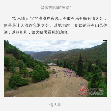
普米族歌舞“搓磋”
“普米情人节”的高潮在夜晚，有歌有乐有舞有情之处，
便是最让人流连忘返之处。以地为席，宴饮铺开有山风佐
酒；以歌相和，篝火映照看月影缠绵。
情人坝