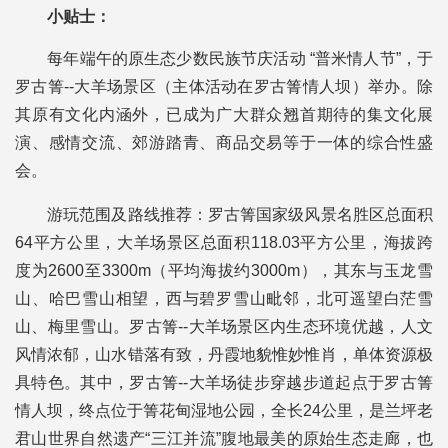
小贴士：
每年端午的原生态少数民族节庆活动 “普米情人节”，于
罗古箐--大羊场景区（主体活动在罗古箐情人坝）举办。除
其原有文化内涵外，已成为广大群众翘首期待的集文化展
演、感情交流、郊游踏青、商品交易等于一体的综合性盛
会。
游玩范围及路线推荐：罗古箐国家级风景名胜区总面积
64平方公里，大羊场景区总面积118.03平方公里，海拔跨
度为2600至3300m（平均海拔约3000m），其东与玉龙雪
山、哈巴雪山相望，西与碧罗雪山毗邻，北可遥望白茫雪
山、梅里雪山。罗古箐--大羊场景区内生态环境优越，人文
风情浓郁，山水错落有致，丹霞地貌惟妙惟肖，单体资源极
具特色。其中，罗古箐--大羊场徒步穿越步道起点于罗古箐
情人坝，终点位于箐花甸湿地公园，全长24公里，是兰坪老
君山世界自然遗产“三江并流”腹地最美的原始生态走廊，也