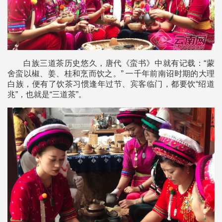
白族三道茶历史悠久，唐代《蛮书》中就有记载：“蒙
舍蛮以椒、姜、桂和烹而饮之。” 一千年前南诏时期的大理
白族，便有了饮茶习惯逢年过节、宾客临门，都要饮“绍道
兆”，也就是“三道茶”。