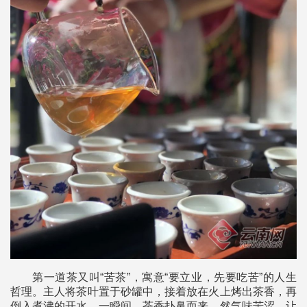
第一道茶又叫“苦茶”，寓意“要立业，先要吃苦”的人生
哲理。主人将茶叶置于砂罐中，接着放在火上烤出茶香，再
倒入煮沸的开水，一瞬间，茶香扑鼻而来，然气味苦涩，让