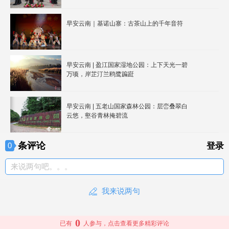
早安云南｜基诺山寨：古茶山上的千年音符
早安云南 | 盈江国家湿地公园：上下天光一碧
万顷，岸芷汀兰鸥鹭蹁跹
早安云南 | 五老山国家森林公园：层峦叠翠白
云悠，壑谷青林掩碧流
条评论
0
登录
来说两句吧。。。
我来说两句
0
已有
人参与，点击查看更多精彩评论