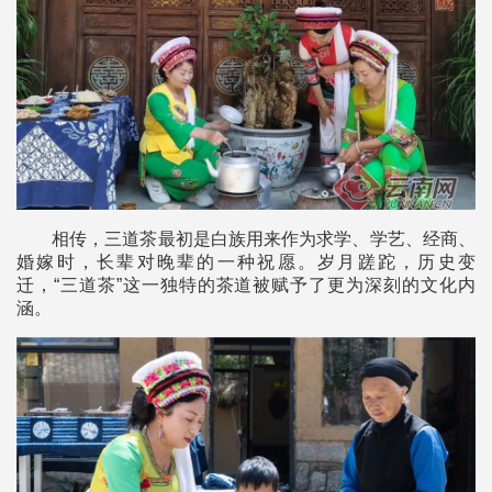
相传，三道茶最初是白族用来作为求学、学艺、经商、
婚嫁时，长辈对晚辈的一种祝愿。岁月蹉跎，历史变
迁，“三道茶”这一独特的茶道被赋予了更为深刻的文化内
涵。