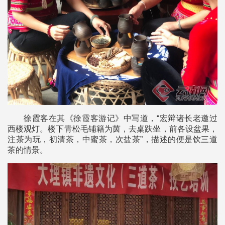
徐霞客在其《徐霞客游记》中写道，“宏辩诸长老邀过
西楼观灯。楼下青松毛铺籍为茵，去桌趺坐，前各设盆果，
注茶为玩，初清茶，中蜜茶，次盐茶”，描述的便是饮三道
茶的情景。