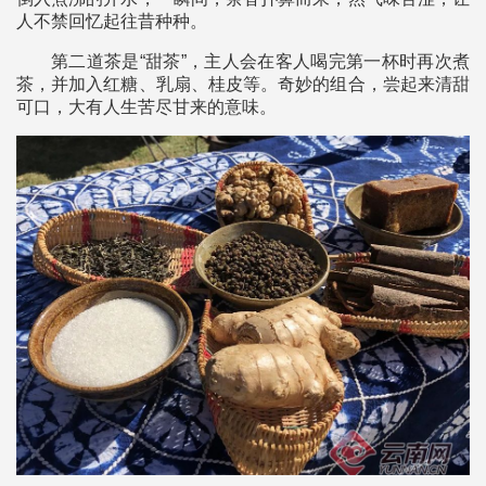
人不禁回忆起往昔种种。
第二道茶是“甜茶”，主人会在客人喝完第一杯时再次煮
茶，并加入红糖、乳扇、桂皮等。奇妙的组合，尝起来清甜
可口，大有人生苦尽甘来的意味。