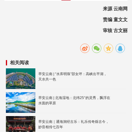
来源 云南网
责编 童文文
审核 古文丽
相关阅读
早安云南 | “水库明珠”邵女坪：高峡出平湖，
天水共一色
早安云南 | 北海湿地：北纬25°的灵秀，飘浮在
水面的草原
早安云南｜通海洞经古乐：礼乐传奇烁古今，
妙音相传七百年