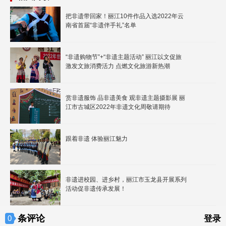
把非遗带回家！丽江10件作品入选2022年云
南省首届“非遗伴手礼”名单
“非遗购物节”+“非遗主题活动” 丽江以文促旅
激发文旅消费活力 点燃文化旅游新热潮
赏非遗服饰 品非遗美食 观非遗主题摄影展 丽
江市古城区2022年非遗文化周敬请期待
跟着非遗 体验丽江魅力
非遗进校园、进乡村，丽江市玉龙县开展系列
活动促非遗传承发展！
条评论
0
登录