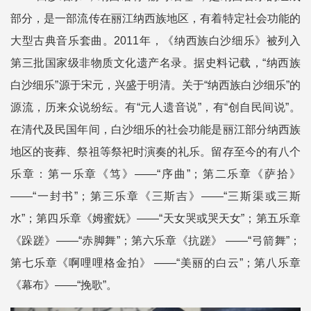
部分，是一部流传在丽江纳西族地区，有着特定社会功能的
大型古典音乐套曲。2011年，《纳西族白沙细乐》被列入
第三批国家级非物质文化遗产名录。据史料记载，“纳西族
白沙细乐”源于宋元，兴盛于明清。关于“纳西族白沙细乐”的
源流，历来众说纷纭。有“元人遗音说”，有“创自民间说”。
在清代及民国年间，白沙细乐的社会功能是丽江部分纳西族
地区的丧葬、祭祖等祭祀时演奏的礼乐。留存至今的有八个
乐章：第一乐章《笃》——“序曲”；第二乐章《萨拾》
——“一封书”；第三乐章《三斯吉》——“三斯渠或三斯
水”；第四乐章《姆蜜妩》——“天女哭或哭天女”；第五乐章
《跺蹉》——“赤脚舞”；第六乐章《抗蹉》 ——“弓箭舞”；
第七乐章《啊哩哩格金拍》 ——“美丽的白云”；第八乐章
《幕布》——“挽歌”。