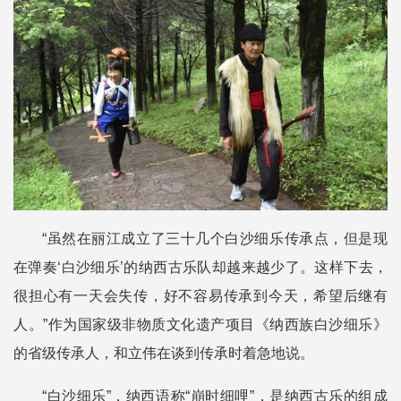
“虽然在丽江成立了三十几个白沙细乐传承点，但是现
在弹奏‘白沙细乐’的纳西古乐队却越来越少了。这样下去，
很担心有一天会失传，好不容易传承到今天，希望后继有
人。”作为国家级非物质文化遗产项目《纳西族白沙细乐》
的省级传承人，和立伟在谈到传承时着急地说。
“白沙细乐”，纳西语称“崩时细哩”，是纳西古乐的组成