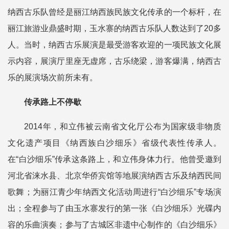
纳西古乐队曾经是丽江纳西族民族文化传承的一个标杆，在
丽江旅游业鼎盛时期，玉水寨的纳西古乐队人数达到了20多
人。当时，纳西古乐展演是最受游客欢迎的一项民族文化展
示内容，展演厅里座无虚席，古乐绕梁，游客爆满，纳西古
乐的展演场次前所未有。
传承路上不停歇
2014年，和立伟被云南省文化厅公布为国家级非物质
文化遗产项目《纳西族白沙细乐》省级代表性传承人。
在“白沙细乐”传承这条路上，和立伟身体力行。他曾受邀到
河北省涞水县、北京华侨宾馆等地展演纳西古乐及纳西民间
歌舞；为丽江青少年纳西文化活动周进行“白沙细乐”专场演
出；全程参与了由玉水寨发行的第一张《白沙细乐》光碟内
容的乐曲演奏；参与了古城区非遗中心制作的《白沙细乐》