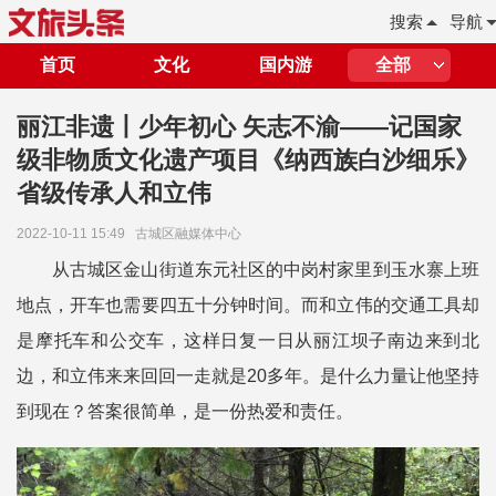
搜索
导航
首页
文化
国内游
全部
丽江非遗丨少年初心 矢志不渝——记国家
级非物质文化遗产项目《纳西族白沙细乐》
省级传承人和立伟
2022-10-11 15:49
古城区融媒体中心
从古城区金山街道东元社区的中岗村家里到玉水寨上班
地点，开车也需要四五十分钟时间。而和立伟的交通工具却
是摩托车和公交车，这样日复一日从丽江坝子南边来到北
边，和立伟来来回回一走就是20多年。是什么力量让他坚持
到现在？答案很简单，是一份热爱和责任。