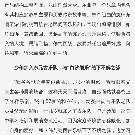
音乐结构工整严谨、乐曲浑然天成。乐曲每一个乐章均包含
有其相应的叙事主题和历史传说故事等。整个组曲的旋律充
满了浓郁的纳西族古老民间音乐风韵，呈现出缠绵悱恻、如
泣如诉、哀怨低回、激越高亢的陈述式音乐风格，使聆听者
入情入境、思绪飞扬、荡气回肠，故而烘托出追思怀远、向
往和平、追求幸福的美好主题。
少年加入东元古乐队，与“白沙细乐”结下
不解之缘
“我爷爷也会弹奏纳西古乐，很小的时候，我就跟着父
亲去各种展演场合，这样天天耳濡目染，自然而然就喜欢上
了各种乐器。”今年57岁的和立伟，自幼受中岗古乐队老队
员及父亲的影响，十几岁就加入了古乐队，每月参加一次集
中学习培训和展演交流活动。因为家庭环境的潜移默化，加
上自身的爱好，和立伟与纳西古乐结下了不解之缘，边学习