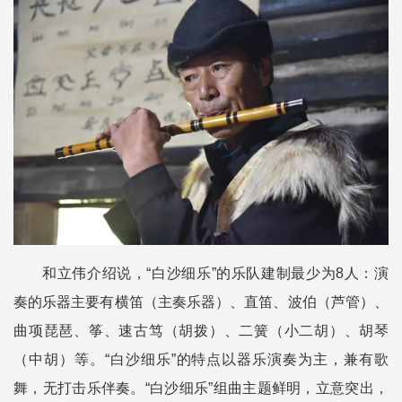
和立伟介绍说，“白沙细乐”的乐队建制最少为8人：演
奏的乐器主要有横笛（主奏乐器）、直笛、波伯（芦管）、
曲项琵琶、筝、速古笃（胡拨）、二簧（小二胡）、胡琴
（中胡）等。“白沙细乐”的特点以器乐演奏为主，兼有歌
舞，无打击乐伴奏。“白沙细乐”组曲主题鲜明，立意突出，