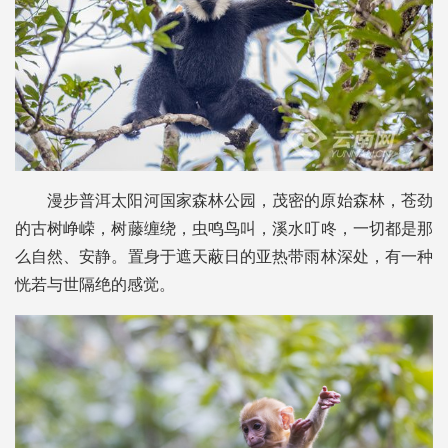
漫步普洱太阳河国家森林公园，茂密的原始森林，苍劲
的古树峥嵘，树藤缠绕，虫鸣鸟叫，溪水叮咚，一切都是那
么自然、安静。置身于遮天蔽日的亚热带雨林深处，有一种
恍若与世隔绝的感觉。