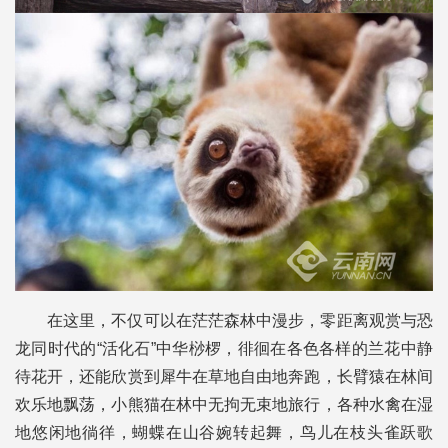
在这里，不仅可以在茫茫森林中漫步，零距离观赏与恐
龙同时代的“活化石”中华桫椤，徘徊在各色各样的兰花中静
待花开，还能欣赏到犀牛在草地自由地奔跑，长臂猿在林间
欢乐地飘荡，小熊猫在林中无拘无束地旅行，各种水禽在湿
地悠闲地徜徉，蝴蝶在山谷婉转起舞，鸟儿在枝头雀跃歌