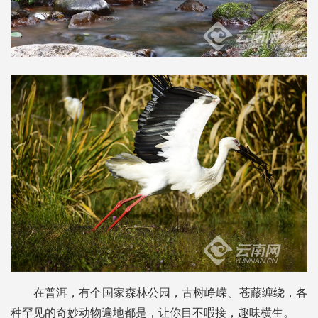
在普洱，有个国家森林公园，古树峥嵘、苍藤缠绕，各
种罕见的奇妙动物遍地都是，让你目不暇接，趣味横生。