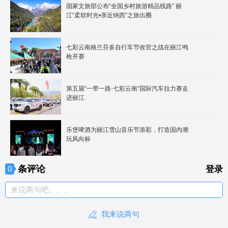
国家文旅部公布“全国乡村旅游精品线路” 丽
江“柔软时光•亲近纳西”之旅出圈
七彩云南格兰芬多自行车节收官之战在丽江鸣
枪开赛
第五届“一带一路·七彩云南”国际汽车拉力赛走
进丽江
乐堡啤酒为丽江雪山音乐节添彩，打造国内潮
玩风向标
条评论
0
登录
来说两句吧。。。
我来说两句