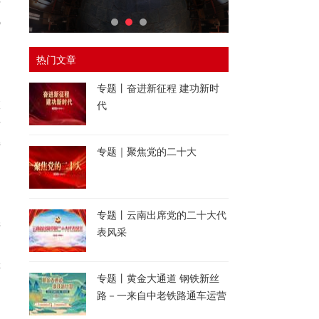
平
%
热门文章
专题丨奋进新征程 建功新时
旅
代
发
持
专题｜聚焦党的二十大
专题丨云南出席党的二十大代
产
表风采
同
游
专题丨黄金大通道 钢铁新丝
路－一来自中老铁路通车运营
一周年的报道