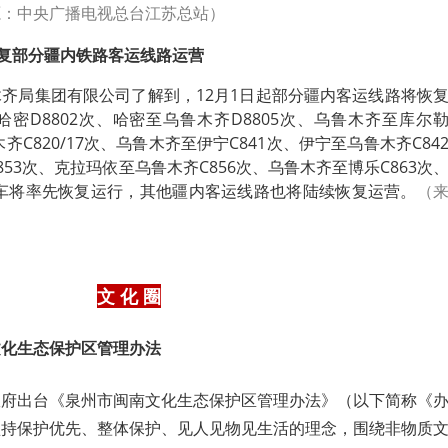
源：中央广播电视总台江苏总站）
恢复部分疆内铁路客运线路运营
齐局集团有限公司了解到，12月1日起部分疆内客运线路将恢
密D8802次、哈密至乌鲁木齐D8805次、乌鲁木齐至库尔
木齐C820/17次、乌鲁木齐至伊宁C841次、伊宁至乌鲁木齐C84
53次、克拉玛依至乌鲁木齐C856次、乌鲁木齐至博乐C863次
列车将率先恢复运行，其他疆内客运线路也将陆续恢复运营。
（
文 化 圈
文化生态保护区管理办法
政府出台《泉州市闽南文化生态保护区管理办法》（以下简称《
坚持保护优先、整体保护、见人见物见生活的理念，围绕非物质