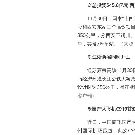
※总投资545.8亿元
11月30日，国家“
段和西安东站三个高铁项
350公里，分西安至铜川
里，共设7座车站。
（来源
※江浙两省同时开工
通苏嘉甬高铁11月3
南经沪苏通长江公铁大桥跨
设计时速350公里，是江
客户端）
※国产大飞机C919
近日，中国商飞国产大
州国际机场跑道，此次C