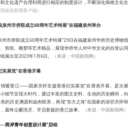
护和文化遗产合理利用进行相应的制度设计，不断深化闽南文化
中国旅游新闻客户端）
祝泉州市侨联成立60周年艺术特展”在福建泉州举办
泉州市侨联成立60周年艺术特展”29日在福建泉州华侨历史博物
影、剪纸、雕塑等艺术精品，展现华侨华人对中华文化的自觉认
展出至2023年1月6日。
（来源：中国新闻网）
纪实展览”在香港开幕
共济 情暖香江——国家关怀支援香港纪实展览”在香港开幕。是次
以小细节呈现大时代，通过丰富的图文史料、生动的历史瞬间，
亲的历史渊源和血肉联系，再现“东方之珠”在国家的深切关怀
战，最终尘霾洗尽、开启新篇的香江故事。
（来源：中国新闻网
──两岸青年创意设计展”启动