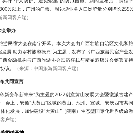
，实行“个人防护、避免聚集”的防范措施。新闻发布后，携程
300%以上，广州的门票、周边游业务入口浏览量分别增长255
游新闻客户端）
大会举办
2广西旅游民宿大会在南宁开幕。本次大会由广西壮族自治区文化和
宿发展 助力乡村旅游振兴”为主题，发布了《广西旅游民宿产业
，广西金融机构与广西旅游协会民宿客栈与精品酒店分会签署支
作协议。
（来源：中国旅游新闻客户端）
发布共同宣言
新使命新变革新未来”为主题的2022创意黄山发展大会暨徽派古建
，会上，安徽“大黄山”区域的黄山、池州、宣城、安庆四市共
体化发展，加快建设“大黄山”（皖南）生态型国际化世界级旅
国客户端）
最美婚拍基地