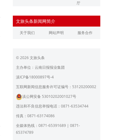
厅
辽宁省文化和旅游厅
江苏省文化和旅游厅
西
文旅头条新闻网简介
浙江省文化和旅游厅
安徽省文化和旅游厅
速
关于我们
网站声明
服务合作
江西省文化和旅游厅
河南省文化和旅游厅
公
湖北省文化和旅游厅
湖南省文化和旅游厅
© 2026 文旅头条
广东省文化和旅游厅
广西壮族自治区文化和旅
游厅
主办单位：云南日报报业集团
海南省旅游和文化广电体
贵州省文化和旅游厅
向
滇ICP备18000897号-4
育厅
，
陕西省文化和旅游厅
甘肃省文化和旅游厅
互联网新闻信息服务许可证编号：53120200002
闻
滇公网安备 53010202001027号
青海省文化和旅游厅
宁夏回族自治区文化和旅
游厅
违法和不良信息举报电话：0871-63534744
北京市文旅局
上海市文化和旅游局
传真：0871-63174086
重庆市文化和旅游发展委
全媒体热线：0871-65391689 | 0871-
泰
员会
65374789
公