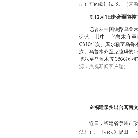
司）前的验证试飞。
（来
※12月1日起新疆将
记者从中国铁路乌鲁木
运营，其中：乌鲁木齐至哈
C810/1次、库尔勒至乌鲁
次、乌鲁木齐至克拉玛依C8
博乐至乌鲁木齐C866次
源：央视新闻客户端）
※福建泉州出台闽南
近日，福建省泉州市
法》）。《办法》提出，