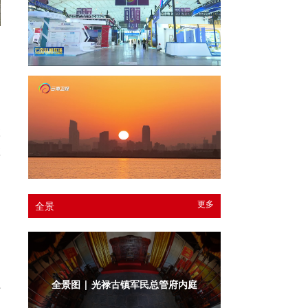
召
联
教
更多
全景
全景图 | 光禄古镇军民总管府衙门
时