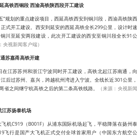
 西延高铁西铜段 西渝高铁陕西段开工建设
十四五”规划的重点建设项目，西延高铁西安到铜川段，西渝高铁陕
目正式开工建设。
西安到延安的西延高铁全长299公里，设计时
、铜川至延安两段建设，此次开工建设的西安至铜川段全长91
：央视新闻客户端）
，通苏嘉甬高铁开建
0日在江苏苏州和浙江宁波同时开工建设，高铁北起江苏南通，
江后过苏州、嘉兴，跨越杭州湾进入宁波。全线长近301公里
浙两省之间继宁杭高铁之后的第二条高铁线路。
（来源：央视新
首航江苏扬泰机场
飞机C919（B001F）从浦东国际机场起飞，平稳降落在扬州
919飞行是国产大飞机正式交付全球首家用户（中国东方航空