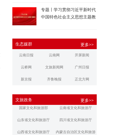
专题丨学习贯彻习近平新时代
人
中国特色社会主义思想主题教
臻
育
生态媒群
更多>>
意
云南日报
云南网
开屏新闻
、
云桥网
文旅新闻网
广州日报
发
，
新京报
齐鲁晚报
正北方网
客
大河报
扬子晚报
华商报
文旅政务
更多>>
江南都市报
新安晚报
潇湘晨报
国家文化和旅游部
云南省文化和旅游厅
文旅丽江
文旅楚雄
大理文旅
山东省文化和旅游厅
四川省文化和旅游厅
山西省文化和旅游厅
内蒙古自治区文化和旅游