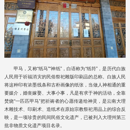
甲马，又称“纸马”“神纸”，白语称为“纸符”，是历代白族
人民用于祈福消灾的民俗祭祀雕版印刷品的总称。白族人民
将这种印有浓墨线条和古朴画像的纸张，当做人神相通的重
要媒介，婚丧嫁娶、大事小事，凡是有求于神的活动，全靠
焚烧“一匹匹甲马”把祈祷者的心愿传递给神灵，是云南大理
木雕技术、印刷术、造纸术在原始宗教祭祀用品上的综合反
映，是一项珍贵的民间民俗文化遗产，已被列入大理州第三
批非物质文化遗产项目名录。