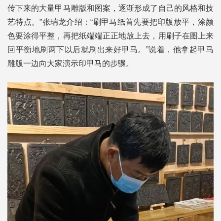
传下来的大量甲马雕版和图案，逐渐形成了自己的风格和技
艺特点。”张瑞龙介绍：“刷甲马纸首先要把印版放平，涂颜
色要涂得平整，再把纸端端正正地放上去，用刷子在图上来
回平衡地刷两下以后就刷出来好甲马。”说着，他拿起甲马
雕版一边向大家演示印甲马的步骤。