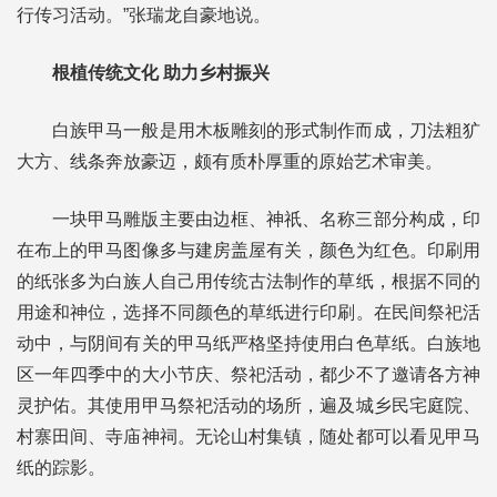
行传习活动。”张瑞龙自豪地说。
根植传统文化 助力乡村振兴
白族甲马一般是用木板雕刻的形式制作而成，刀法粗犷
大方、线条奔放豪迈，颇有质朴厚重的原始艺术审美。
一块甲马雕版主要由边框、神祇、名称三部分构成，印
在布上的甲马图像多与建房盖屋有关，颜色为红色。印刷用
的纸张多为白族人自己用传统古法制作的草纸，根据不同的
用途和神位，选择不同颜色的草纸进行印刷。在民间祭祀活
动中，与阴间有关的甲马纸严格坚持使用白色草纸。白族地
区一年四季中的大小节庆、祭祀活动，都少不了邀请各方神
灵护佑。其使用甲马祭祀活动的场所，遍及城乡民宅庭院、
村寨田间、寺庙神祠。无论山村集镇，随处都可以看见甲马
纸的踪影。