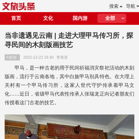
搜索
导航
首页
文化
国内游
全部
当非遗遇见云南 | 走进大理甲马传习所，探
寻民间的木刻版画技艺
©原创
2022-12-22 16:30
李美溶
甲马，是一种古老的用于民间祈福消灾祭祀活动的木刻
版画，流行于云南各地，其中白族甲马别具特色。在大理上
关村有一个甲马传习所，这家人世代守护传承着甲马文
化……近日，省级甲马代表性传承人张瑞龙正向记者朋友们
传授着这门古老的技艺。