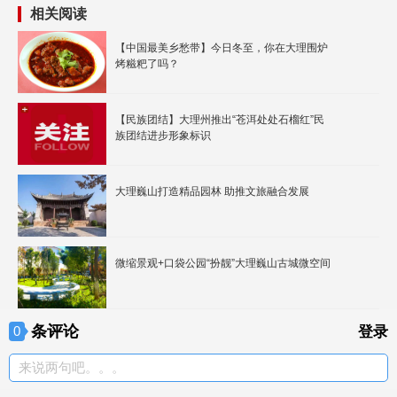
相关阅读
【中国最美乡愁带】今日冬至，你在大理围炉
烤糍粑了吗？
【民族团结】大理州推出“苍洱处处石榴红”民
族团结进步形象标识
大理巍山打造精品园林 助推文旅融合发展
微缩景观+口袋公园“扮靓”大理巍山古城微空间
条评论
0
登录
来说两句吧。。。